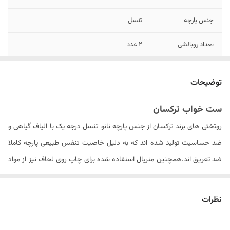
جنس پارچه
تنسل
تعداد روبالشی
۲ عدد
تعداد تکه
چهار تکه - لحاف , ملحفه کش دار , ۲ عدد
روبالشی
توضیحات
سایز روکوسن
ندارد
ست خواب ترکسان
روتختی های برند ترکسان از جنس پارچه نانو تنسل درجه یک با الیاف گیاهی و
مدل روبالشی
پاکتی
ضد حساسیت تولید شده اند که به دلیل خاصیت تنفس طبیعی پارچه کاملا
نوع ملحفه
تک رنگ کش دار
ضد تعریق اند.همچنین متریال استفاده شده برای چاپ روی لحاف نیز از مواد
ایتالیایی درجه یک بوده که ثبات رنگ محصول در دراز مدت را سبب می شود .
ابعاد لحاف
۲۴۰ × ۱۶۵ سانتی متر (۵± سانتیمتر)
الیاف داخل لحاف از جنس الیاف ویسکوز کره ای می باشد که با حجم مناسبی
نظرات
سایز روبالشی
۷۰ × ۵۰ سانتیمتر
را به روتختی داده و باعث عدم از فرم درآمدن لحاف پس از شستشو های مکرر
وزن تقریبی محصول
۴ کیلوگرم
می گردد. . لازم به ذکر است که شتسشوی لحاف حتما باید در خشک شویی