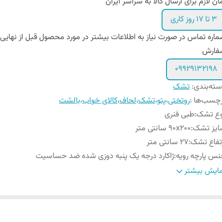
ان لازم برای ارسال کالا به سراسر ایران
۳ تا ۱۷ روز کاری
اره تماس در صورت نیاز به اطلاعات بیشتر در مورد محصول قبل از نهایی
فارش
09929132198
ته‌بندی
:
تشک
چسب‌ها :
روتختی
،
پتو
،
تشک
،
لحاف
،
کالای خواب
،
بالشت
وع تشک
:
طبی فنری
ایز تشک
:
۹0x200 سانتی متر
تفاع تشک
:
۲۷ سانتی متر
س پارچه رویه
:
ژاکارد درجه یک پنبه دوزی شده ضد حساسیت
گ پارچه رویه
:
سفید
ایش بیشتر
گ دیواره تشک
:
سفید , طوسی , سرمه ای و زرشکی (قابل سفارش)
ع اسفنج
:
اسفنج ویژه ۳۰ کیلویی
ن مناسب مصرف کننده
:
زیر ۱۰۰ کیلوگرم