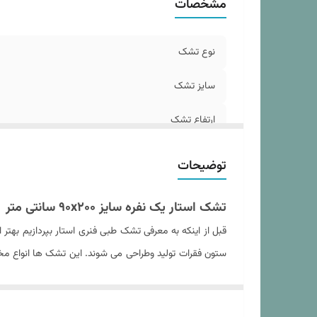
مشخصات
نو
نو
گا
نوع تشک
لا
تع
سایز تشک
ارتفاع تشک
جنس پارچه رویه
توضیحات
رنگ پارچه رویه
تشک استار یک نفره سایز ۹۰x۲۰۰ سانتی متر
رنگ دیواره تشک
قبل از اینکه به معرفی تشک طبی فنری استار بپردازیم بهتر
ستون فقرات تولید وطراحی می شوند. این تشک ها انواع مختلف
نوع اسفنج
فشار بدن مثل کمر , شانه ها و گردن کاهش دهند. این نوع
وزن مناسب مصرف کننده
ناحیه کمر و ستون فقرات کمک شایانی می کنند. لذا می توا