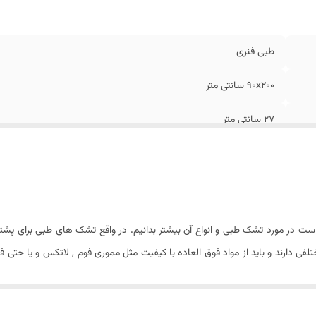
ع فنر
:
فنر میکرو متصل - فنر بافت هنیکل
ع اسفنج دیواره تشک
:
اسفنج ویژه ۲۵ کیلویی
رانتی
:
۷ سال شرکتی
طبی فنری
یه ترموفلت برای پخش فشار روی فنر
:
دارد
داد کپسول هوا در دو طرف تشک
:
۸ عدد
۹0x200 سانتی متر
۲۷ سانتی متر
ژاکارد درجه یک پنبه دوزی شده ضد حساسیت
سفید
سفید , طوسی , سرمه ای و زرشکی (قابل سفارش)
 است در مورد تشک طبی و انواع آن بیشتر بدانیم. در واقع تشک های طبی برای پشت
ی دارند و باید از مواد فوق العاده با کیفیت مثل مموری فوم , لاتکس و یا حتی ف
اسفنج ویژه ۳۰ کیلویی
 تشک ها در کنار اینکه خواب راحت تری را برای شخص به ارمغان می آورند به به
زیر ۱۰۰ کیلوگرم
ن گفت که ای مدل تشک ها برای افرادی که از کمر درد , آرتروز و سایر مشکلات ست