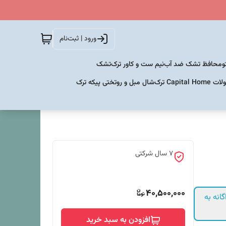
ورود | ثبت‌نام
و
محافظ تشک ضد آب
نیم ست و کاور ترک
تشک
Capital  ترک
شال مبل و روتختی پیکه ترک
۷ سال شرکتی
40,500,000
انه به
افزودن به سبد خرید