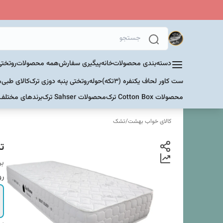
دسته‌بندی محصولات
خانه
پیگیری سفارش
همه محصولات
روتختی
ست کاور لحاف یکنفره (۳تکه)
حوله
روتختی پنبه دوزی ترک
کالای طبی
م
محصولات Cotton Box ترک
محصولات Sahser ترک
برندهای مختلف
کالای خواب بهشت
/
تشک
تش
بر
رو