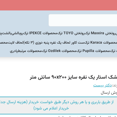
روتختی Maxxira ترک
روتختی TOYO ترک
محصولات IPEKCE ترک
روبالشی
بالشت
پت
حصولات Karaca ترک
ست کاور لحاف یک نفره پنبه دوزی (3 تکه)
لحاف لایت
محصولات Home
 ترک
محصولات Pupilla ترک
محصولات Ozdilek ترک
محصولات مرتبط
پادری
ک استار یک نفره سایز ۹۰x۲۰۰ سانتی متر
ند:
دکتر بیست
ش ارسال
از طریق باربری و یا هر روش دیگر طبق خواست خریدار (هزینه ارسال جداگ
خریدار اعلام می شود)