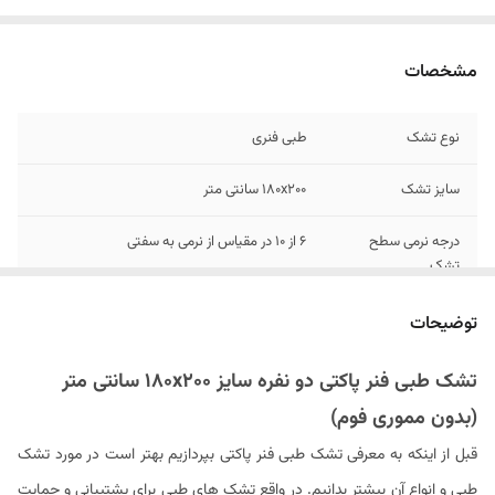
مشخصات
نوع تشک
طبی فنری
سایز تشک
۱۸0x200 سانتی متر
درجه نرمی سطح
۶ از 10 در مقیاس از نرمی به سفتی
تشک
رنگ پارچه رویه
سفید
توضیحات
رنگ دیواره تشک
سفید , طوسی , سرمه ای و زرشکی (قابل سفارش)
تشک طبی فنر پاکتی دو نفره سایز ۱۸۰x۲۰۰ سانتی متر
(بدون مموری فوم)
وزن مناسب مصرف
کمتر از ۱۰۰ - ۹۵ کیلوگرم (که مشکلات مربوط به
کننده
ستون فقرات مثل کمر درد و دیسک کمر و سایر
قبل از اینکه به معرفی تشک طبی فنر پاکتی بپردازیم بهتر است در مورد تشک
مشکلات اسکلتی را دارند)
طبی و انواع آن بیشتر بدانیم. در واقع تشک های طبی برای پشتیبانی و حمایت