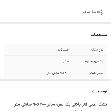
۵ سال شرکتی
مشخصات
نوع تشک
طبی فنری
رنگ پارچه رویه
سفید
سایز تشک
90x200 سانتی متر
جنس پارچه رویه
گردبافت
توضیحات
وزن مناسب مصرف
کمتر از ۱۰۰ - ۹۵ کیلوگرم (که مشکلات مربوط به
کننده
ستون فقرات مثل کمر درد و دیسک کمر و سایر
تشک طبی فنر پاکتی یک نفره سایز ۹۰x۲۰۰ سانتی متر
مشکلات اسکلتی را دارند)