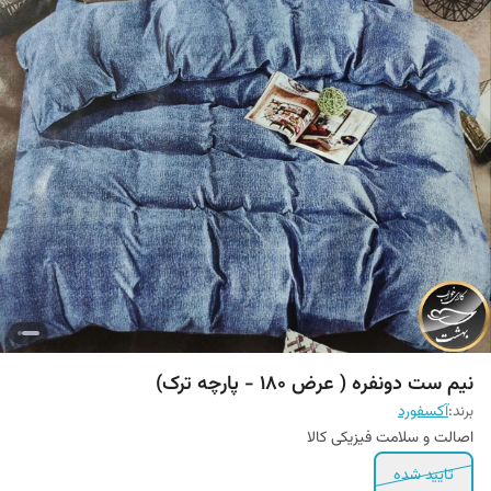
نیم ست دونفره ( عرض 180 - پارچه ترک)
برند:
آکسفورد
اصالت و سلامت فیزیکی کالا
تایید شده