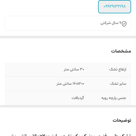
09929132198
۹ سال شرکتی
مشخصات
ارتفاع تشک
۳۰ سانتی متر
سایز تشک
۱۶۰x۲۰۰ سانتی متر
جنس پارچه رویه
گردبافت
وزن مناسب مصرف
حداکثر ۱۵۰ کیلوگرم
کننده
توضیحات
رنگ دیواره تشک
سفید , طوسی , سرمه ای و زرشکی (قابل سفارش)