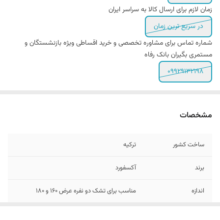
زمان لازم برای ارسال کالا به سراسر ایران
در سریع ترین زمان
شماره تماس برای مشاوره تخصصی و خرید اقساطی ویژه بازنشستگان و
مستمری بگیران بانک رفاه
09929132198
مشخصات
ساخت کشور
ترکیه
برند
آکسفورد
اندازه
مناسب برای تشک دو نفره عرض 160 و ۱8۰
تعداد تکه
۴ تکه - (کاور لحاف زیپ دار - ۲ عدد روبالشی و