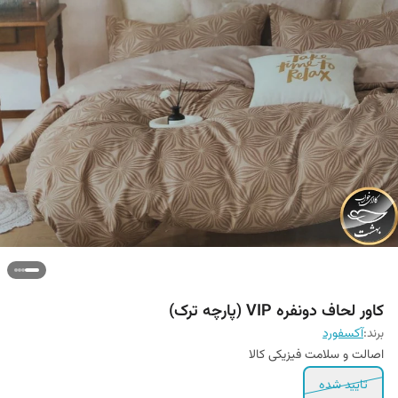
کاور لحاف دونفره VIP (پارچه ترک)
برند:
آکسفورد
اصالت و سلامت فیزیکی کالا
تایید شده