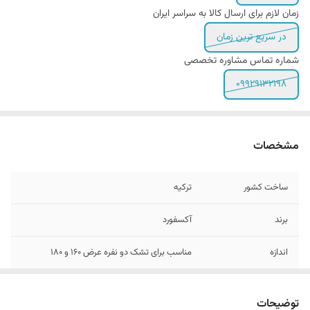
زمان لازم برای ارسال کالا به سراسر ایران
در سریع ترین زمان
شماره تماس مشاوره تخصصی
09929132198
مشخصات
ساخت کشور
ترکیه
برند
آکسفورد
اندازه
مناسب برای تشک دو نفره عرض 160 و ۱8۰
تعداد تکه
۴ تکه - (کاور لحاف زیپ دار - ۲ عدد روبالشی و
ملحفه فلت)
توضیحات