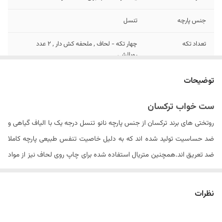
جنس پارچه
تنسل
تعداد تکه
چهار تکه - لحاف , ملحفه کش دار , ۲ عدد
روبالشی
تعداد روبالشی
۲ عدد
توضیحات
سایز روبالشی
۷۰ × ۵۰ سانتیمتر
ست خواب ترکسان
روتختی های برند ترکسان از جنس پارچه نانو تنسل درجه یک با الیاف گیاهی و
تعداد روکوسن
ندارد
ضد حساسیت تولید شده اند که به دلیل خاصیت تنفس طبیعی پارچه کاملا
مدل روبالشی
پاکتی
ضد تعریق اند.همچنین متریال استفاده شده برای چاپ روی لحاف نیز از مواد
ایتالیایی درجه یک بوده که ثبات رنگ محصول در دراز مدت را سبب می شود .
نوع ملحفه
تک رنگ کش دار
الیاف داخل لحاف از جنس الیاف ویسکوز کره ای می باشد که با حجم مناسبی
نظرات
ابعاد لحاف
۲۴۰ × ۱۶۵ سانتی متر (۵± سانتیمتر)
را به روتختی داده و باعث عدم از فرم درآمدن لحاف پس از شستشو های مکرر
دستورالعمل شستشو
دارد
می گردد. . لازم به ذکر است که شتسشوی لحاف حتما باید در خشک شویی