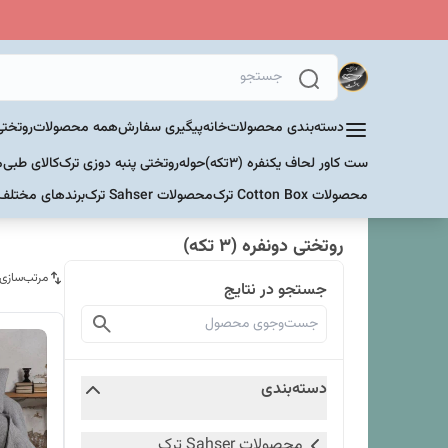
دسته‌بندی محصولات
خانه
پیگیری سفارش
همه محصولات
روتختی
ست کاور لحاف یکنفره (۳تکه)
حوله
روتختی پنبه دوزی ترک
کالای طبی
م
محصولات Cotton Box ترک
محصولات Sahser ترک
برندهای مختلف
روتختی دونفره (3 تکه)
مرتب‌سازی
جستجو در نتایج
دسته‌بندی
محصولات Sahser ترک