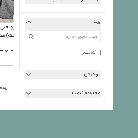
برند
روتختی 
تکه) مدل DEO
000,000
شاهسر
موجودی
روتختی
محدوده قیمت