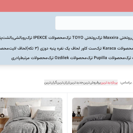
روتختی Maxxira ترک
روتختی TOYO ترک
محصولات IPEKCE ترک
روبالشی
بالشت
پت
حصولات Karaca ترک
ست کاور لحاف یک نفره پنبه دوزی (3 تکه)
لحاف لایت
محصولات Home
 ترک
محصولات Pupilla ترک
محصولات Ozdilek ترک
محصولات مرتبط
پادری
 براساس:
پربازدیدترین
پرفروش‌ترین
جدیدترین
ارزان‌ترین
گران‌ترین