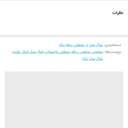
هنگام شستشو. عدم قرارگیری در معرض نور
استفاده به عنوان شال تخت و شال مبل را هم دارند.
مستقیم آفتاب بعد از شستشو
نظرات
دستور العمل شستشو
لطفا به مشخصات محصول مراجعه شود
دسته‌بندی
:
شال مبل و روتختی پیکه ترک
برچسب‌ها :
روتختی
،
روتختی پیکه
،
روتختی تابستانی
،
شال مبل
،
شال تخت
،
شال مبل ترک