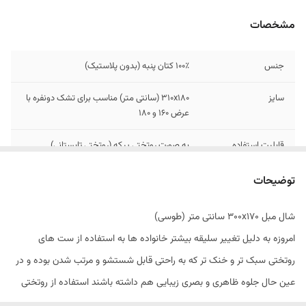
مشخصات
جنس
۱۰۰٪ کتان پنبه (بدون پلاستیک)
سایز
310x180 (سانتی متر) مناسب برای تشک دونفره با
عرض 160 و 180
قابلیت استفاده
به صورت روتختی پیکه (روتختی تابستانی)
قابل استفاده به
بله
توضیحات
عنوان شال تخت
شال مبل ۳۰۰x170 سانتی متر (طوسی)
قابل استفاده به
بله
امروزه به دلیل تغییر سلیقه بیشتر خانواده ها به استفاده از ست های
عنوان شال مبل
روتختی سبک تر و خنک تر که به راحتی قابل شستشو و مرتب شدن بوده و در
دستورالعمل شستشو
شستشو با آب دمای مناسب (30 درجه ) با استفاده
عین حال جلوه ظاهری و بصری زیبایی هم داشته باشند استفاده از روتختی
از مایع لباسشویی بدون آنزیم. عدم استفاده از
مایع لباسشویی آنزیم دار یا پودر و سفید کننده در
های سبک و زیبای پیکه جایگاه خاصی در این زمینه پیدا کرده اند که قابلیت