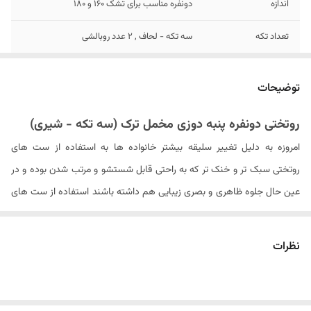
اندازه
دونفره مناسب برای تشک 160 و 180
تعداد تکه
سه تکه - لحاف , 2 عدد روبالشی
تعداد روبالشی
2 عدد
توضیحات
سایز روبالشی
۷۰ × ۵۰ سانتیمتر
روتختی دونفره پنبه دوزی مخمل ترک (سه تکه - شیری)
مدل روبالشی
پاکتی
امروزه به دلیل تغییر سلیقه بیشتر خانواده ها به استفاده از ست های
ابعاد لحاف
۲60 × ۲40 سانتی متر
روتختی سبک تر و خنک تر که به راحتی قابل شستشو و مرتب شدن بوده و در
عین حال جلوه ظاهری و بصری زیبایی هم داشته باشند استفاده از ست های
نوع لحاف
لحاف سبک
سبک جایگاه خاصی در این زمینه پیدا کرده اند. در همین راستا فروشگاه
جنس پارچه
مخمل
کالای خواب بهشت با ارایه ست خواب های مخمل مثل همیشه برترین
نظرات
محصولات را به شما تقدیم میکند. این ست ها شامل یک عدد لحاف پنبه
دستورالعمل شستشو
شستشو با آب با دمای مناسب و با مایع
لباسشویی بدون آنزیم ، عدم استفاده از مایع
دوزی سبک , دو عدد روبالشی پنبه دوزی می باشند. ست خواب مخمل با
لباسشویی آنزیم دار و پودر و سفید در هنگام
داشتن پارچه ای از جنس بسیار نرم و لطیف و در عین حال با دوام بالا امکان