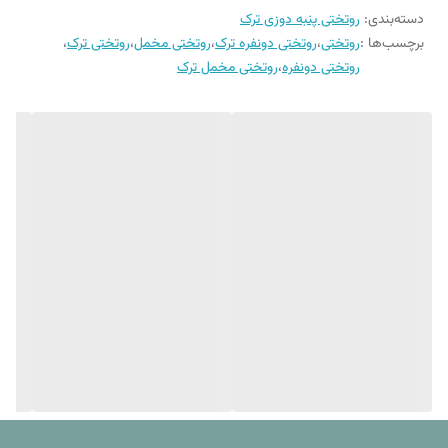
شسشتو , عدم قرار دادن محصول در معرض نور
دسته‌بندی
:
روتختی پنبه دوزی ترک
شستشوی راحت تر با توجه به جنس پارچه را فراهم می آورد که در عین حال
مستقیم آفتاب بعد از شستشو
برچسب‌ها :
روتختی
،
روتختی دونفره ترک
،
روتختی مخمل
،
روتختی ترک
،
ثبات رنگ و سایز بعد از هر شستشو را نیز دارد.
روتختی دونفره
،
روتختی مخمل ترک
فروشگاه کالای خواب بهشت با عرضه این محصولات مثل همیشه سعی در
ارایه باکیفیت ترین و خاص ترین کالاها برای شما عزیزان را دارد.