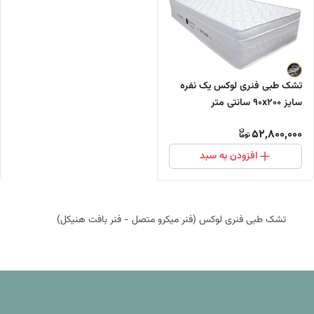
تشک طبی فنری لوکس یک نفره
سایز ۹۰x۲۰۰ سانتی متر
52,800,000
افزودن به سبد
تشک طبی فنری لوکس (فنر میکرو متصل - فنر بافت هنیکل)