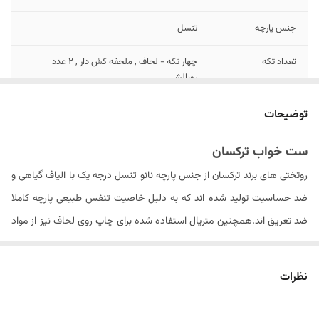
جنس پارچه
تنسل
تعداد تکه
چهار تکه - لحاف , ملحفه کش دار , ۲ عدد
روبالشی
تعداد روبالشی
۲ عدد
توضیحات
سایز روبالشی
۷۰ × ۵۰ سانتیمتر
ست خواب ترکسان
روتختی های برند ترکسان از جنس پارچه نانو تنسل درجه یک با الیاف گیاهی و
تعداد روکوسن
ندارد
ضد حساسیت تولید شده اند که به دلیل خاصیت تنفس طبیعی پارچه کاملا
نوع ملحفه
تک رنگ کش دار
ضد تعریق اند.همچنین متریال استفاده شده برای چاپ روی لحاف نیز از مواد
ایتالیایی درجه یک بوده که ثبات رنگ محصول در دراز مدت را سبب می شود .
مدل روبالشی
پاکتی
الیاف داخل لحاف از جنس الیاف ویسکوز کره ای می باشد که با حجم مناسبی
نظرات
ابعاد لحاف
۲۴۰ × ۱۶۵ سانتی متر (۵± سانتیمتر)
را به روتختی داده و باعث عدم از فرم درآمدن لحاف پس از شستشو های مکرر
سایز روکوسن
ندارد
می گردد. . لازم به ذکر است که شتسشوی لحاف حتما باید در خشک شویی