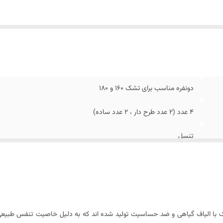
ستورالعمل شستشو
:
دارد
ل روبالشی
:
پاکتی
یز روکوسن
:
ندارد
دونفره مناسب برای تشک 160 و 180
4 عدد (2 عدد طرح دار ، 2 عدد ساده)
تنسل
۷۰ × ۵۰ سانتیمتر
تک رنگ کش دار
ندارد
یک با الیاف گیاهی و ضد حساسیت تولید شده اند که به دلیل خاصیت تنفس طبیعی 