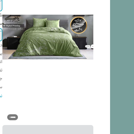
شم
س
دس
بر
ان
تع
ج
سا
نو
نم
تع
اب
تع
لح