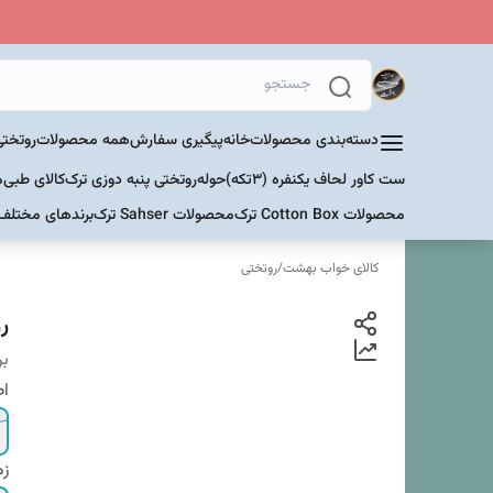
دسته‌بندی محصولات
خانه
پیگیری سفارش
همه محصولات
روتختی
ست کاور لحاف یکنفره (۳تکه)
حوله
روتختی پنبه دوزی ترک
کالای طبی
م
محصولات Cotton Box ترک
محصولات Sahser ترک
برندهای مختلف
کالای خواب بهشت
/
روتختی
ر
بر
اص
زم