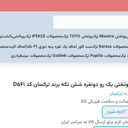
روتختی Maxxira ترک
روتختی TOYO ترک
محصولات IPEKCE ترک
روبالشی
بالشت
پت
حصولات Karaca ترک
ست کاور لحاف یک نفره پنبه دوزی (3 تکه)
لحاف لایت
محصولات Home
 ترک
محصولات Pupilla ترک
محصولات Ozdilek ترک
محصولات مرتبط
پادری
وتختی یک رو دونفره شش تکه برند ترکسان کد D561
ند:
ترکسان
الت و سلامت فیزیکی کالا
تایید شده
ان لازم برای ارسال کالا به سراسر ایران