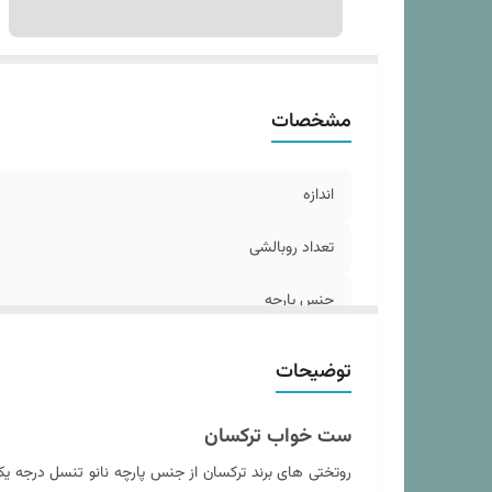
د
مد
سا
مشخصات
اندازه
تعداد روبالشی
جنس پارچه
سایز روبالشی
توضیحات
نوع ملحفه
ست خواب ترکسان
تعداد روکوسن
روتختی های برند ترکسان از جنس پارچه نانو تنسل درجه 