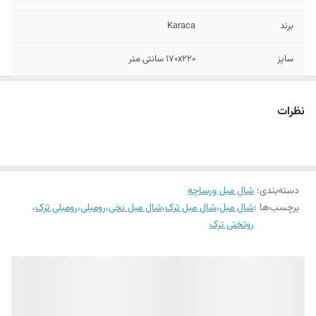
برند
Karaca
سایز
۱۷۰x220 سانتی متر
جنس
۱۰۰% نخی (بدون پلاستیک)
نظرات
رنگ های قابل
بژ ، طوسی روشن، کرم روشن ، مشکی
سفارش
دسته‌بندی
:
شال مبل ورساچه
برچسب‌ها :
شال مبل
،
شال مبل ترک
،
شال مبل نخی
،
رومبلی
،
رومبلی ترک
،
روتختی ترک