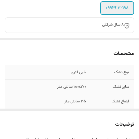
09929132198
۸ سال شرکتی
مشخصات
نوع تشک
طبی فنری
سایز تشک
۱۸۰x۲۰۰ سانتی متر
ارتفاع تشک
۳۵ سانتی متر
رنگ دیواره تشک
سفید , طوسی , سرمه ای و زرشکی (قابل سفارش)
توضیحات
گارانتی
۸ سال شرکتی