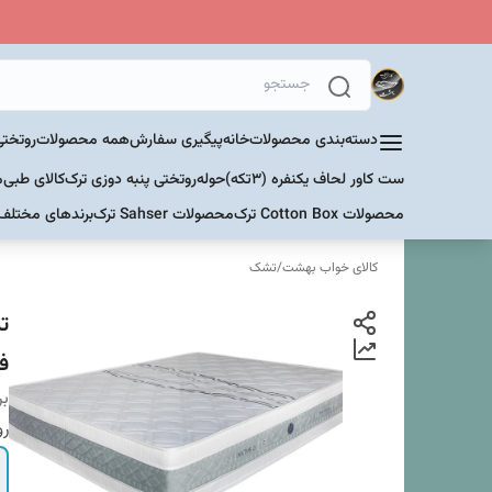
دسته‌بندی محصولات
خانه
پیگیری سفارش
همه محصولات
روتختی
ست کاور لحاف یکنفره (۳تکه)
حوله
روتختی پنبه دوزی ترک
کالای طبی
م
محصولات Cotton Box ترک
محصولات Sahser ترک
برندهای مختلف
کالای خواب بهشت
/
تشک
ف
بر
رو