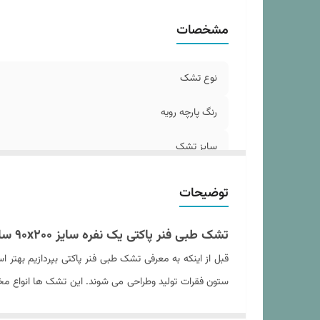
رن
مشخصات
تع
ار
گا
نوع تشک
مم
نو
رنگ پارچه رویه
نو
سایز تشک
جنس پارچه رویه
توضیحات
وزن مناسب مصرف کننده
تشک طبی فنر پاکتی یک نفره سایز ۹۰x۲۰۰ سانتی متر (بدون مموری فوم)
درجه نرمی سطح تشک
قبل از اینکه به معرفی تشک طبی فنر پاکتی بپردازیم بهتر
ستون فقرات تولید وطراحی می شوند. این تشک ها انواع مختلف
رنگ دیواره تشک
فشار بدن مثل کمر , شانه ها و گردن کاهش دهند. این نوع
تعداد کپسول هوا در دو طرف تشک