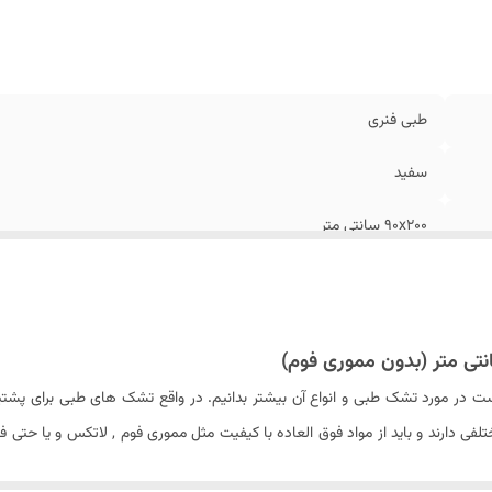
گ دیواره تشک
:
سفید , طوسی , سرمه ای و زرشکی (قابل سفارش)
داد کپسول هوا در دو طرف تشک
:
۴ عدد
تفاع تشک
:
۳۰-۳۲ سانتی متر
رانتی
:
۵ سال شرکتی
طبی فنری
وری فوم
:
ندارد
ع اسفنج
:
ویژه یورولوکس دانسیته ۳۰
سفید
ع فنر
:
فنر پاکتی - منفصل
90x200 سانتی متر
گردبافت
کمتر از ۱۰۰ - ۹۵ کیلوگرم (که مشکلات مربوط به ستون فقرات مثل کمر درد و دیسک کمر و سایر مشکلات اسکلتی را دارند)
۶ از 10 در مقیاس از نرمی به سفتی
 است در مورد تشک طبی و انواع آن بیشتر بدانیم. در واقع تشک های طبی برای پشتی
ی دارند و باید از مواد فوق العاده با کیفیت مثل مموری فوم , لاتکس و یا حتی ف
سفید , طوسی , سرمه ای و زرشکی (قابل سفارش)
 تشک ها در کنار اینکه خواب راحت تری را برای شخص به ارمغان می آورند به به
۴ عدد