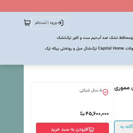
ورود | ثبت‌نام
و
محافظ تشک ضد آب
نیم ست و کاور ترک
تشک
Capital  ترک
شال مبل و روتختی پیکه ترک
نتی متر (بدون مموری
۵ سال شرکتی
45,600,000
انه به
افزودن به سبد خرید