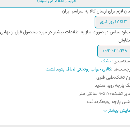
خریدار اعلام می شود)
ان لازم برای ارسال کالا به سراسر ایران
۳ تا ۱۷ روز کاری
اره تماس در صورت نیاز به اطلاعات بیشتر در مورد محصول قبل از نهایی
فارش
09929132198
ته‌بندی
:
تشک
چسب‌ها :
کالای خواب
،
روتختی
،
لحاف
،
پتو
،
بالشت
وع تشک
:
طبی فنری
گ پارچه رویه
:
سفید
ایز تشک
:
90x200 سانتی متر
س پارچه رویه
:
گردبافت
زن مناسب
کمتر از ۱۰۰ - ۹۵ کیلوگرم (که مشکلات مربوط به ستون فق
ایش بیشتر
رف کننده
:
کمر درد و دیسک کمر و سایر مشکلات اسکلتی را دارند)
رجه نرمی سطح تشک
:
۶ از 10 در مقیاس از نرمی به سفتی