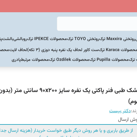
روتختی Maxxira ترک
روتختی TOYO ترک
محصولات IPEKCE ترک
روبالشی
بالشت
پت
حصولات Karaca ترک
ست کاور لحاف یک نفره پنبه دوزی (3 تکه)
لحاف لایت
محصولات Home
 ترک
محصولات Pupilla ترک
محصولات Ozdilek ترک
محصولات مرتبط
پادری
تشک طبی فنر پاکتی یک نفره سایز ۹۰x۲۰۰ سا
وم)
ند:
دکتر بیست
ش ارسال
از طریق باربری و یا هر روش دیگر طبق خواست خریدار (هزینه ارسال جداگ