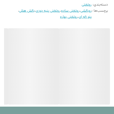
دستورالعمل شستشو
دارد
دسته‌بندی
:
روتختی
شده در آن بتوانید از استفاده از یک ست روتختی با کیفیت با طول عمر زیاد
برچسب‌ها :
روبالشی
،
روتختی ساده
،
روتختی پنبه دوزی
،
بالش هتلی
،
لذت ببرید.
پتو ژله ای
،
روتختی بهاره
تولید و دوخت مکانیزه در محیطی کاملا بهداشتی ,ثبات رنگ, ضد حساسیت
بودن , طرح های کاملا جدید و به روز و پارچه با کیفیت را می توان از ویژگی
های متمایز این محصول نسبت به سایر کالاهای مشابه دانست.
* ست خواب پنبه دوزی انتخابی عالی برای افرادی است که روتختی سبک و
خنک را ترجیح می دهند.
ست خواب پنبه دوزی پرلا در دو تیپ اصلی یک نفره و دونفره تولید
می شوند که هر کدام از مدل های ذکر شده شامل دسته بندی
های متفاوتی اند :
۱. روتختی یک نفره یک رو (3 تکه) : شامل یک عدد لحاف پنبه دوزی (یک طرف
طرح دار و یک طرف ساده) دو عدد روبالشی طرح دار پنبه دوزی شده (قاب
دار ).
۲. روتختی یک نفره دورو (2 تکه) : شامل یک عدد لحاف پنبه دوزی (یک طرف