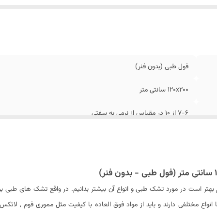
رجه نرمی سمت سفت
:
۹-۸ از 10 در مقیاس از نرمی به سفتی
تفاع تشک
:
34 -32 سانتی متر
گ پارچه رویه
:
سفید
رانتی
:
۶ سال شرکتی
ک پد دار
:
بله
فول طبی (بدون فنر)
ک دو طرفه
:
بله (یک طرف سفت و یک طرف نرم تر)
یه های مختلف اسفنج
:
دارد
120x200 سانتی متر
نسیته ریباند
:
۸۰
۷-۶ از 10 در مقیاس از نرمی به سفتی
ع اسفنج
:
ویژه یورولوکس دانسیته ۳۰
داد کپسول هوا در دو طرف تشک
:
۴ عدد
زیر ۱۳۵ - ۱۳۰ کیلوگرم (دارای دیسک کمر و کمر درد مزمن و مشکلات جدی مربوط به ستون فقرات و سایر مشکلات اسکلتی)
گردبافت
سفید , طوسی , سرمه ای و زرشکی (قابل سفارش)
 بهتر است در مورد تشک طبی و انواع آن بیشتر بدانیم. در واقع تشک های طبی برا
اع مختلفی دارند و باید از مواد فوق العاده با کیفیت مثل مموری فوم , لاتکس و 
۹-۸ از 10 در مقیاس از نرمی به سفتی