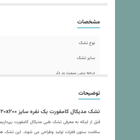
د
ار
مشخصات
رن
گا
تش
نوع تشک
تش
لا
سایز تشک
دا
درجه نرمی سمت پد دار
نو
تع
وزن مناسب مصرف کننده
توضیحات
جنس پارچه رویه
تشک مدیکال کامفورت یک نفره سایز 120x200 سانتی متر (فول طبی - بدون فنر)
رنگ دیواره تشک
قبل از اینکه به معرفی تشک طبی مدیکال کامفورت بپردازیم
سلامت ستون فقرات تولید وطراحی می شوند. این تشک ها انو
درجه نرمی سمت سفت