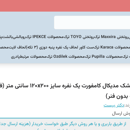
روتختی Maxxira ترک
روتختی TOYO ترک
محصولات IPEKCE ترک
روبالشی
بالشت
پت
حصولات Karaca ترک
ست کاور لحاف یک نفره پنبه دوزی (3 تکه)
لحاف لایت
محصولات Home
 ترک
محصولات Pupilla ترک
محصولات Ozdilek ترک
محصولات مرتبط
پادری
تشک مدیکال کامفورت یک نفره سایز x200
 بدون فنر)
ند:
دکتر بیست
ش ارسال
از طریق باربری و یا هر روش دیگر طبق خواست خریدار (هزینه ارسال جداگ