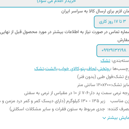
خریدار اعلام می شود)
ان لازم برای ارسال کالا به سراسر ایران
۳ تا ۱۷ روز کاری
اره تماس در صورت نیاز به اطلاعات بیشتر در مورد محصول قبل از نهایی
فارش
09929132198
ته‌بندی
:
تشک
چسب‌ها :
روتختی
،
لحاف
،
پتو
،
کالای خواب
،
بالشت
،
تشک
وع تشک
:
فول طبی (بدون فنر)
ایز تشک
:
120x200 سانتی متر
جه نرمی سمت پد دار
:
۷-۶ از 10 در مقیاس از نرمی به سفتی
زن مناسب
زیر ۱۳۵ - ۱۳۰ کیلوگرم (دارای دیسک کمر و کمر درد مزمن
رف کننده
:
جدی مربوط به ستون فقرات و سایر مشکلات اسکلتی)
س پارچه رویه
:
گردبافت
ایش بیشتر
گ دیواره تشک
:
سفید , طوسی , سرمه ای و زرشکی (قابل سفارش)