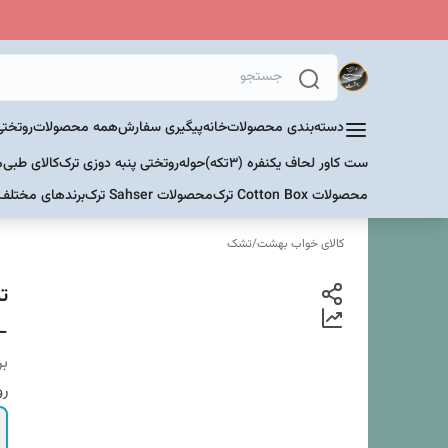
دسته‌بندی محصولات
خانه
پیگیری سفارش
همه محصولات
روتختی
ست کاور لحاف یکنفره (۳تکه)
حوله
روتختی پنبه دوزی ترک
کالای طبی
م
محصولات Cotton Box ترک
محصولات Sahser ترک
برندهای مختلف
کالای خواب بهشت
/
تشک
-
بر
رو