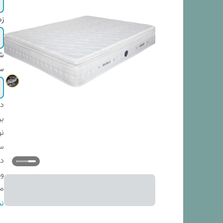
زم
شم
س
دس
بر
ن
س
در
و
مص
جن
نم
رن