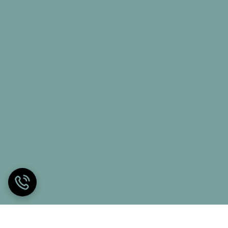
روی این تشک ها احساس گرما کنند که البته این مشکل با
به تشک های بدون فنر برای شخص فراهم کنند. همین طور
 بسیار مهم است.
ی اگر به دردهای مزمن کمر و ستون فقرات و گردن مبتلا