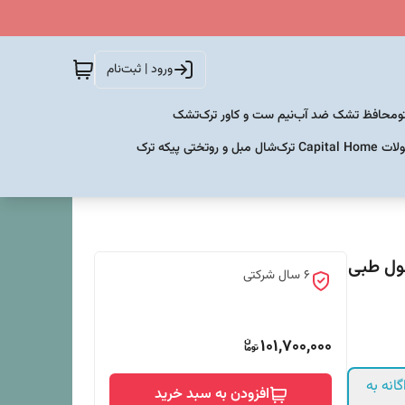
ورود | ثبت‌نام
و
محافظ تشک ضد آب
نیم ست و کاور ترک
تشک
Capital  ترک
شال مبل و روتختی پیکه ترک
120 سانتی متر (فول طبی
6 سال شرکتی
101,700,000
انه به
افزودن به سبد خرید