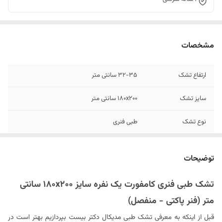
مشخصات
ارتفاع تشک
۳۲-۳۵ سانتی متر
سایز تشک
۱۸0x200 سانتی متر
نوع تشک
طبی فنری
جنس پارچه رویه
گردبافت
توضیحات
وزن مناسب مصرف
کمتر از ۱۳۵ - ۱۳۰ کیلوگرم (که مشکلات مربوط به
کننده
ستون فقرات مثل کمر درد و دیسک کمر و سایر
تشک طبی فنری کامفورت یک نفره سایز ۱۸۰x۲۰۰ سانتی
مشکلات اسکلتی را دارند)
متر (فنر پاکتی - منفصل)
رنگ پارچه رویه
سفید
قبل از اینکه به معرفی تشک طبی مدیکال دکتر بیست بپردازیم بهتر است در