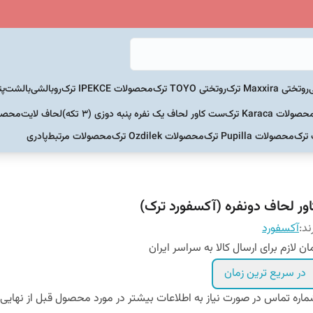
روتختی Maxxira ترک
روتختی TOYO ترک
محصولات IPEKCE ترک
روبالشی
بالشت
پت
حصولات Karaca ترک
ست کاور لحاف یک نفره پنبه دوزی (3 تکه)
لحاف لایت
محصولات Home
 ترک
محصولات Pupilla ترک
محصولات Ozdilek ترک
محصولات مرتبط
پادری
اور لحاف دونفره (آکسفورد ترک)
ند:
آکسفورد
ان لازم برای ارسال کالا به سراسر ایران
در سریع ترین زمان
اره تماس در صورت نیاز به اطلاعات بیشتر در مورد محصول قبل از نهایی