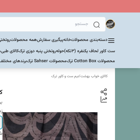
دسته‌بندی محصولات
خانه
پیگیری سفارش
همه محصولات
روتختی
ست کاور لحاف یکنفره (۳تکه)
حوله
روتختی پنبه دوزی ترک
کالای طبی
م
محصولات Cotton Box ترک
محصولات Sahser ترک
برندهای مختلف
کالای خواب بهشت
/
نیم ست و کاور ترک
ک
بر
زم
شم