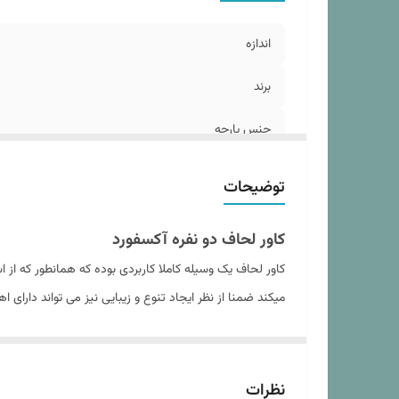
طر
تع
اندازه
نو
س
برند
اب
جنس پارچه
اب
تعداد تکه
توضیحات
مدل روبالشی
کاور لحاف دو نفره آکسفورد
نوع کاور لحاف
کاور لحاف یک وسیله کاملا کاربردی بوده که همانطور که ا
میکند ضمنا از نظر ایجاد تنوع و زیبایی نیز می تواند دارای 
سایز روبالشی
ارتفاع ایده آل تشک
داشته و در عین حال از ایجاد حساسیت , خارش و قرمزی و 
این کاورها چهار تکه اند که شامل یک کاور لحاف زیپ دار ,
دستورالعمل شستشو
نظرات