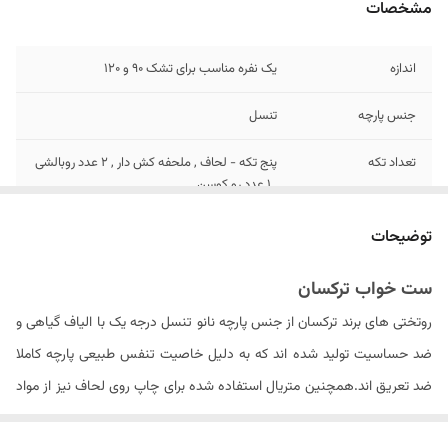
مشخصات
اندازه
یک نفره مناسب برای تشک 90 و ۱۲0
جنس پارچه
تنسل
تعداد تکه
پنج تکه - لحاف , ملحفه کش دار , ۲ عدد روبالشی
, ۱ عدد رو کوسن
تعداد روبالشی
۲ عدد دورو
توضیحات
مدل روبالشی
زیپ دار
ست خواب ترکسان
روتختی های برند ترکسان از جنس پارچه نانو تنسل درجه یک با الیاف گیاهی و
سایز روبالشی
۷۰ × ۵۰ سانتیمتر
ضد حساسیت تولید شده اند که به دلیل خاصیت تنفس طبیعی پارچه کاملا
نوع ملحفه
تک رنگ کش دار
ضد تعریق اند.همچنین متریال استفاده شده برای چاپ روی لحاف نیز از مواد
ایتالیایی درجه یک بوده که ثبات رنگ محصول در دراز مدت را سبب می شود .
ابعاد لحاف
۲۴۰ × ۱۶۵ سانتی متر (۵± سانتیمتر)