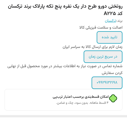
روتختی دورو طرح دار یک نفره پنج تکه پارلاک برند ترکسان
کد A225
برند:
ترکسان
اصالت و سلامت فیزیکی کالا
تایید شده
زمان لازم برای ارسال کالا به سراسر ایران
در سریع ترین زمان
شماره تماس در صورت نیاز به اطلاعات بیشتر در مورد محصول قبل از نهایی
کردن سفارش
09929132198
امکان قسط‌بندی برحسب اعتبار ترب‌پی
۴ قسط ماهانه. بدون سود، چک و ضامن.