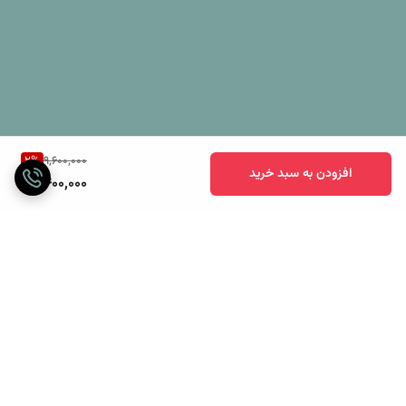
کش دار ساده با رنگی متناسب با رنگ هر دو سمت لحاف و چهار عدد
روبالشی مخمل دورو زیپ دار و دو عدد روکوسن مخمل دورو زیپ دار است.
2
%
9,600,000
افزودن به سبد خرید
9,400,000
برگشت به بالا