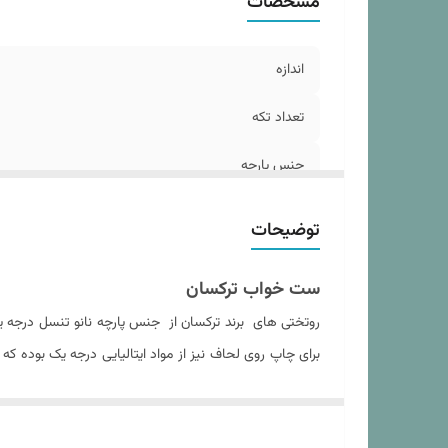
مشخصات
اب
اب
د
اندازه
وز
تعداد تکه
جنس پارچه
مدل روبالشی
توضیحات
تعداد روبالشی
ست خواب ترکسان
تعداد روکوسن
روتختی های برند ترکسان از جنس پارچه نانو تنسل درجه 
برای چاپ روی لحاف نیز از مواد ایتالیایی درجه یک بوده 
سایز روبالشی
داده و باعث عدم از فرم درآمدن لحاف پس از شستشو های 
سایز روکوسن
داخل آن می شود. نکته حائز اهمیت در مورد پارچه تنسل ح