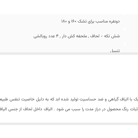
عاد بسته بندی
:
۳۰ × ۷۰ × ۵۰ سانتیمتر
عاد لحاف
:
۲۴۰ × ۲۲۵ سانتی متر (۵± سانتیمتر)
ستورالعمل شستشو
:
دارد
دونفره مناسب برای تشک 160 و 180
ن تقریبی محصول بسته بندی شده
:
۵ کیلوگرم
شش تکه - لحاف , ملحفه کش دار , 4 عدد روبالشی
تنسل
پاکتی
۴ عدد
ندارد
یک با الیاف گیاهی و ضد حساسیت تولید شده اند که به دلیل خاصیت تنفس طبیعی 
که ثبات رنگ محصول در دراز مدت را سبب می شود . الیاف داخل لحاف از جنس الیاف
۷۰ × ۵۰ سانتیمتر
مکرر می گردد. . لازم به ذکر است که شتسشوی لحاف حتما باید در خشک شویی مع
ندارد
فظ رنگ و شفافیت پارچه پس از هر بار شستشو است که این امر در مورد پارچه های