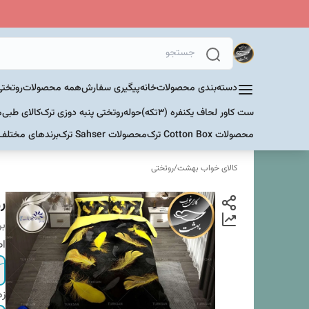
دسته‌بندی محصولات
خانه
پیگیری سفارش
همه محصولات
روتختی
ست کاور لحاف یکنفره (۳تکه)
حوله
روتختی پنبه دوزی ترک
کالای طبی
م
محصولات Cotton Box ترک
محصولات Sahser ترک
برندهای مختلف
کالای خواب بهشت
/
روتختی
ر
بر
اص
زم