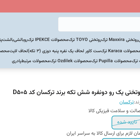
روتختی Maxxira ترک
روتختی TOYO ترک
محصولات IPEKCE ترک
روبالشی
بالشت
پت
حصولات Karaca ترک
ست کاور لحاف یک نفره پنبه دوزی (3 تکه)
لحاف لایت
محصولات Home
 ترک
محصولات Pupilla ترک
محصولات Ozdilek ترک
محصولات مرتبط
پادری
وتختی یک رو دونفره شش تکه برند ترکسان کد D505
ند:
ترکسان
الت و سلامت فیزیکی کالا
تایید شده
ان لازم برای ارسال کالا به سراسر ایران