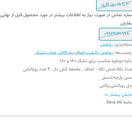
3 تا 15 روز کاری
اره تماس در صورت نیاز به اطلاعات بیشتر در مورد محصول قبل از نهایی
فارش
09929132198
ته‌بندی
:
روتختی
چسب‌ها :
روتختی
،
بالشت
،
لحاف
،
پتو
،
کالای خواب
،
تشک
دازه
:
دونفره مناسب برای تشک 160 و 180
داد تکه
:
شش تکه - لحاف , ملحفه کش دار , 4 عدد روبالشی
نس پارچه
:
تنسل
ل روبالشی
:
پاکتی
داد روبالشی
:
۴ عدد
ایش بیشتر
داد روکوسن
:
ندارد
اسه کالا
D505
یز روبالشی
:
۷۰ × ۵۰ سانتیمتر
یز روکوسن
:
ندارد
ع ملحفه
:
تک رنگ کش دار