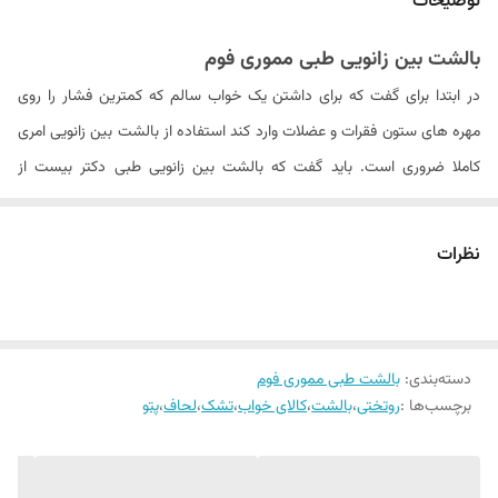
توضیحات
دستورالعمل شستشو
فقط روکش - با دست یا ماشین و مایع لباسشویی
بدون آنزیم در آب دمای ۳۰ درجه
بالشت بین زانویی طبی مموری فوم
در ابتدا برای گفت که برای داشتن یک خواب سالم که کمترین فشار را روی
گارانتی
دو سال شرکتی
مهره های ستون فقرات و عضلات وارد کند استفاده از بالشت بین زانویی امری
رویه زیپ دار
دارد
کاملا ضروری است. باید گفت که بالشت بین زانویی طبی دکتر بیست از
بهترین جنس مموری فوم تولید شده که باعث جلوگیری از وارد آمدن فشار بر
درجه نرمی بالشت
متوسط (نرمی استاندارد)
روی مهره های ستون فقرات و زانوها و همین طور عضلات کمر و ران پا در
نظرات
طول خواب می شود.
بالشت طبی بین زانویی دکتر بیست از مموری فوم با بهترین کیفیت تولید
شده که مناسب برای استفاده برای بین زانوها, بین ساق ها, بین مچ ها ,
دسته‌بندی
:
بالشت طبی مموری فوم
بین زانو و مچ , زیر زانو ها , زیر ساق ها , زیر مچ ها , برای استفاده پشت کمر
برچسب‌ها :
روتختی
،
بالشت
،
کالای خواب
،
تشک
،
لحاف
،
پتو
روی تخت و مبل و زیر پاها همین طور به عنوان بالشت برای استفاده زیر سر
است. همین طور می توان گفنت که این بالشت برای استفاده به عنوان پشت
کمری , زیر سری , زیر پایی و خوابیدن به پشت و پهلو هم کاملا مناسب است.