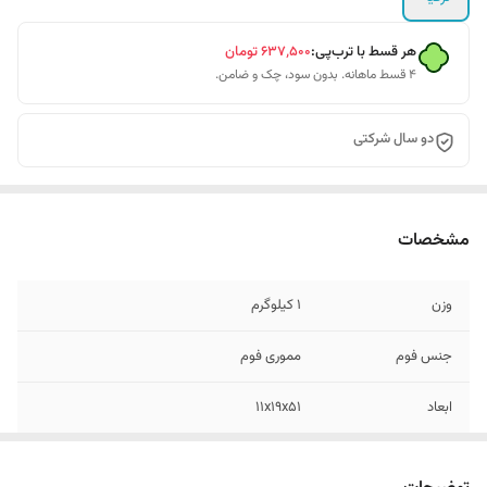
هر قسط با ترب‌پی:
۶۳۷٬۵۰۰
تومان
۴ قسط ماهانه. بدون سود، چک و ضامن.
دو سال شرکتی
مشخصات
وزن
1 کیلوگرم
جنس فوم
مموری فوم
ابعاد
11x19x51
جنس رویه
پنبه پلی استر ضد حساسیت