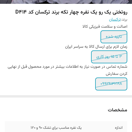
روتختی یک رو یک نفره چهار تکه برند ترکسان کد D414
برند:
ترکسان
اصالت و سلامت فیزیکی کالا
تایید شده
زمان لازم برای ارسال کالا به سراسر ایران
3 تا 15 روز کاری
شماره تماس در صورت نیاز به اطلاعات بیشتر در مورد محصول قبل از نهایی
کردن سفارش
09929132198
مشخصات
اندازه
یک نفره مناسب برای تشک 90 و ۱۲0