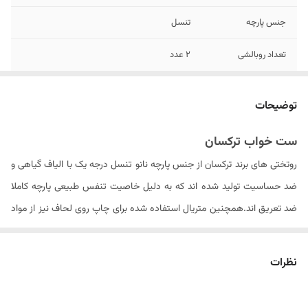
جنس پارچه
تنسل
تعداد روبالشی
۲ عدد
تعداد تکه
چهار تکه - لحاف , ملحفه کش دار , ۲ عدد
روبالشی
توضیحات
مدل روبالشی
پاکتی
ست خواب ترکسان
روتختی های برند ترکسان از جنس پارچه نانو تنسل درجه یک با الیاف گیاهی و
سایز روبالشی
۷۰ × ۵۰ سانتیمتر
ضد حساسیت تولید شده اند که به دلیل خاصیت تنفس طبیعی پارچه کاملا
تعداد روکوسن
ندارد
ضد تعریق اند.همچنین متریال استفاده شده برای چاپ روی لحاف نیز از مواد
ایتالیایی درجه یک بوده که ثبات رنگ محصول در دراز مدت را سبب می شود .
نوع ملحفه
تک رنگ کش دار
الیاف داخل لحاف از جنس الیاف ویسکوز کره ای می باشد که با حجم مناسبی
نظرات
سایز روکوسن
ندارد
را به روتختی داده و باعث عدم از فرم درآمدن لحاف پس از شستشو های مکرر
ابعاد لحاف
۲۴۰ × ۱۶۵ سانتی متر (۵± سانتیمتر)
می گردد. . لازم به ذکر است که شتسشوی لحاف حتما باید در خشک شویی