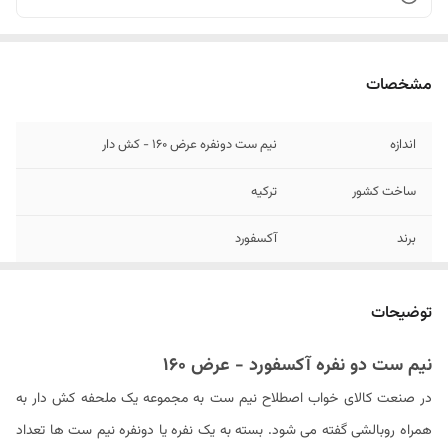
مشخصات
اندازه
نیم ست دونفره عرض ۱۶۰ - کش دار
ساخت کشور
ترکیه
برند
آکسفورد
جنس پارچه
۱۰۰٪ نخ (بدون پلاستیک)
توضیحات
نوع ملحفه
طرح دار کش دار
نیم ست دو نفره آکسفورد - عرض ۱۶۰
تعداد تکه
۳ - (ملحفه کش دار و دو عدد روبالشی)
در صنعت کالای خواب اصطلاح نیم ست به مجموعه یک ملحفه کش دار به
تعداد روبالشی
۲ عدد
همراه روبالشی گفته می شود. بسته به یک نفره یا دونفره نیم ست ها تعداد