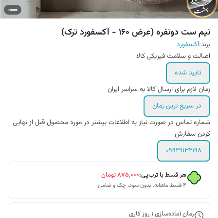
نیم ست دونفره (عرض ۱۶۰ - آکسفورد ترک)
برند:
آکسفورد
اصالت و سلامت فیزیکی کالا
تایید شده
زمان لازم برای ارسال کالا به سراسر ایران
در سریع ترین زمان
شماره تماس در صورت نیاز به اطلاعات بیشتر در مورد محصول قبل از نهایی
کردن سفارش
09929132198
هر قسط با ترب‌پی:
۸۷۵٬۰۰۰
تومان
۴ قسط ماهانه. بدون سود، چک و ضامن.
زمان آماده‌سازی
1
روز کاری