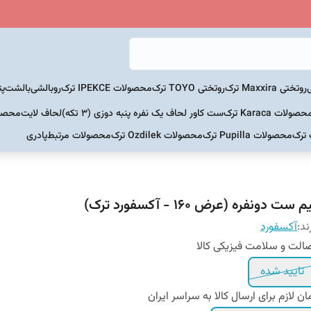
روتختی Maxxira ترک
روتختی TOYO ترک
محصولات IPEKCE ترک
روبالشی
بالشت
پت
حصولات Karaca ترک
ست کاور لحاف یک نفره پنبه دوزی (3 تکه)
لحاف لایت
محصولات Home
 ترک
محصولات Pupilla ترک
محصولات Ozdilek ترک
محصولات مرتبط
پادری
م ست دونفره (عرض ۱۶۰ - آکسفورد ترک)
ند:
آکسفورد
الت و سلامت فیزیکی کالا
تایید شده
ان لازم برای ارسال کالا به سراسر ایران