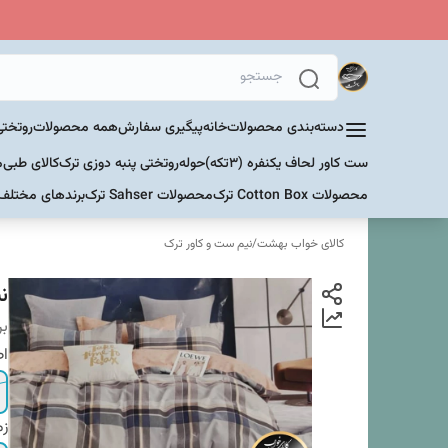
دسته‌بندی محصولات
خانه
پیگیری سفارش
همه محصولات
روتختی
ست کاور لحاف یکنفره (۳تکه)
حوله
روتختی پنبه دوزی ترک
کالای طبی
م
محصولات Cotton Box ترک
محصولات Sahser ترک
برندهای مختلف
کالای خواب بهشت
/
نیم ست و کاور ترک
نی
بر
اص
زم