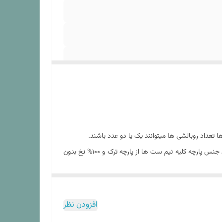
عداد روبالشی ها میتوانند یک یا دو عدد باشند.
نیم ست های ارائه شده در فروشگاه کالای خواب بهشت از برند آکسفورد بوده که یک برند معتبر در صنعت نساجی در کشور ترکیه است. بنابراین جنس پارچه کلیه نیم ست ها از پارچه ترک و ۱۰۰% نخ بدون
افزودن نظر