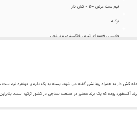
ل روبالشی
:
پاکتی
نیم ست عرض ۱۶۰ - کش دار
ترکیه
طوسی , قهوه ای تیره , خاکستری و نارنجی
آکسفورد
طرح دار کش دار
۳ - (ملحفه کش دار و دو عدد روبالشی)
ش دار به همراه روبالشی گفته می شود. بسته به یک نفره یا دونفره نیم ست ها ت
۲ عدد
ام بسیار بسیار بالایی دارند.
شستشو با آب سرد (۳۰ درجه) و مایع لباسشویی بدون آنزیم
نس و کیفیت روی تمام نیم ست ها قابل مشاهده است.
رح زیر است :
۷۰ × ۵۰ سانتیمتر