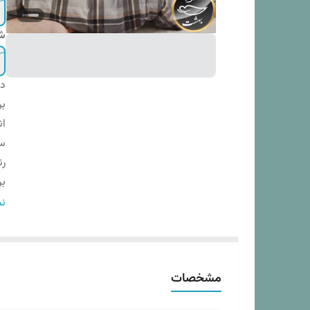
ش
دس
بر
ان
س
ر
بر
نو
نم
تع
تع
د
مشخصات
سا
ار