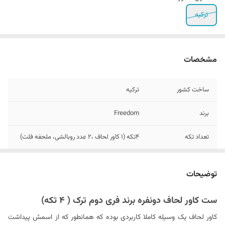
ترکیه
مشخصات
ساخت کشور
ترکیه
برند
Freedom
تعداد تکه
4تکه (1 کاور لحاف ،2 عدد روبالشی، ملحفه فلت)
تعداد روبالشی
2 عدد
توضیحات
ابعاد کاور لحاف
200x220 سانتی متر
ست کاور لحاف دونفره برند فری دوم ترک ( 4 تکه)
ابعاد ملحفه
240x260 سانتی متر
کاور لحاف یک وسیله کاملا کاربردی بوده که همانطور که از اسمش پیداشت