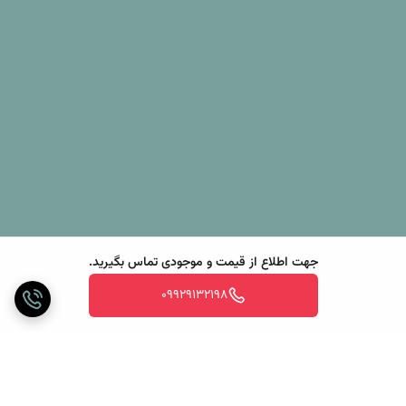
جهت اطلاع از قیمت و موجودی تماس بگیرید.
09929132198