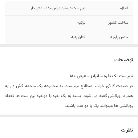
اندازه
نیم ست دونفره عرض ۱80 - کش دار
ساخت کشور
ترکیه
جنس پارچه
کتان پنبه
تعداد تکه
3 - (ملحفه کش دار و دو عدد روبالشی)
توضیحات
تعداد روبالشی
2 عدد
نیم ست یک نفره سانرایز - عرض 180
مدل روبالشی
زیپ دار
در صنعت کالای خواب اصطلاح نیم ست به مجموعه یک ملحفه کش دار به
سایز روبالشی
۷۰ × ۵۰ سانتیمتر
همراه روبالشی گفته می شود. بسته به یک نفره یا دونفره نیم ست ها تعداد
روبالشی ها میتوانند یک یا دو عدد باشند.
ارتفاع ایده آل تشک
۲۵ سانتیمتر
نیم ست های ارائه شده در فروشگاه کالای خواب بهشت از برندسانرایز بوده که
دستورالعمل شستشو
شستشو با آب سرد (۳۰ درجه) و مایع لباسشویی
یک برند معتبر در صنعت نساجی در کشور ترکیه است. بنابراین جنس پارچه
نظرات
بدون آنزیم
کلیه نیم ست ها از پارچه ترک و ۱۰۰% نخ بدون کوچکترین پلاستیک بوده که