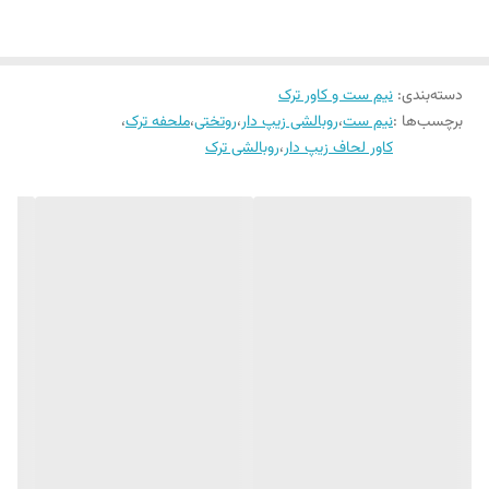
کاملا نرم و لطیف ودر حین حال دوام بسیار بسیار بالایی دارند.
نوع ملحفه
ساده کش دار
تعداد تکه های سایزهای مختلف نیم ست برند سانرایز به شرح زیر است :
دسته‌بندی
:
نیم ست و کاور ترک
۱. سایز یک نفره (عرض 100) : یک عدد ملحفه کش دار و یک عدد روبالشی زیپ
برچسب‌ها :
نیم ست
،
روبالشی زیپ دار
،
روتختی
،
ملحفه ترک
،
دار.
کاور لحاف زیپ دار
،
روبالشی ترک
2. سایز دونفره (عرض ۱۸۰) : یک عدد ملحفه کش دار و دو عدد روبالشی زیپ
دار.
*همانطور که در مشخصات کالا ذکر شده جهت شستشوی این محصول از
آب سرد (دمای ۳۰ درجه ) و حتما از مایع لباسشویی بدون آنزیم استفاده
شود.
* طرح روی ملحفه همان طرح روی لحاف در عکس محصول است.