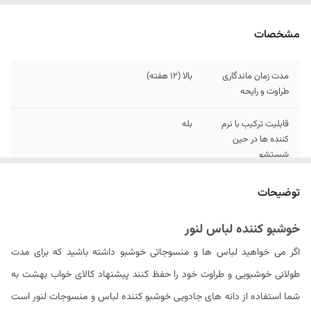
مشخصات
مدت زمان ماندگاری
بالا (۱۲ هفته)
طراوت و رایحه
قابلیت ترکیب با نرم
بله
کننده ها در حین
شستشو
شدت بو
قابل تنظیم
توضیحات
خاصیت تثبیت رنگ
دارد
خوشبو کننده لباس لنور
اگر می خواهید لباس ها و منسوجاتی خوشبو داشته باشید که برای مدت
خاصیت ضد
دارد
الکتریسته
طولانی خوشبویی و طراوت خود را حفظ کنند پیشنهاد کالای خواب بهشت به
شما استفاده از دانه های جادویی خوشبو کننده لباس و منسوجات لنور است
قابلیت استفاده به
بله