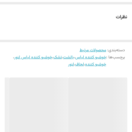
صورت خشک
. به بیان دیگر استفاده از این دانه ها در حین شستشوی لباس ها و سایر
منسوجات سبب می شود تا لباس های شما عطر و بوی خاصی به خود بگیرند
نحوه استفاده
توضیحات محصول مطالعه شود
نظرات
که تا مدت طولانی نیز ماندگار است.
اما این تنها مورد استفاده از این دانه های جادویی خوشبو کننده نیست
چونکه می توان آنها را به صورت خشک در کمد لباس, تشک تخت خواب ,
دسته‌بندی
:
محصولات مرتبط
ملحفه , بین مبل ها و هر نقطه ای دیگر از منزل که فکر می کنید نیاز به عطر
برچسب‌ها :
خوشبو کننده لباس
،
بالشت
،
تشک
،
خوشبو کننده لباس لنور
،
و رایحه خوشی دارد استفاده کنید و این دانه ها تا زمانی که در معرض آب یا
خوشبو کننده
،
لحاف
،
لنور
رطوبت قرار نگیرند همان رایحه و بوی اولیه خود را حفظ می کنند.
باید گفت که برند لنور یکی از با کیفیت ترین برندها در حوزه تولید محصولات
بهداشتی و خوشبو کننده های لباس است که با فرمولاسیون منحصر به فرد به
خود توانسته به یکی از ممتازترین تولید کنندگان در این زمینه تبدیل شود.
گفتنی است لنور برای تولید محصولات خود از آخرین تکنولوژی های روز بهره
می برد. همچنین , گستره محصولات لنور شامل محصولات متنوعی مثل
اسپری های مایع ضد چروک لباس, نرم کننده های لباس و سایر محصولات