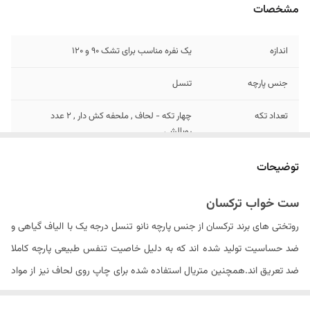
مشخصات
اندازه
یک نفره مناسب برای تشک 90 و ۱۲0
جنس پارچه
تنسل
تعداد تکه
چهار تکه - لحاف , ملحفه کش دار , ۲ عدد
روبالشی
تعداد روبالشی
۲ عدد
توضیحات
مدل روبالشی
پاکتی
ست خواب ترکسان
روتختی های برند ترکسان از جنس پارچه نانو تنسل درجه یک با الیاف گیاهی و
سایز روبالشی
۷۰ × ۵۰ سانتیمتر
ضد حساسیت تولید شده اند که به دلیل خاصیت تنفس طبیعی پارچه کاملا
تعداد روکوسن
ندارد
ضد تعریق اند.همچنین متریال استفاده شده برای چاپ روی لحاف نیز از مواد
ایتالیایی درجه یک بوده که ثبات رنگ محصول در دراز مدت را سبب می شود .
سایز روکوسن
ندارد