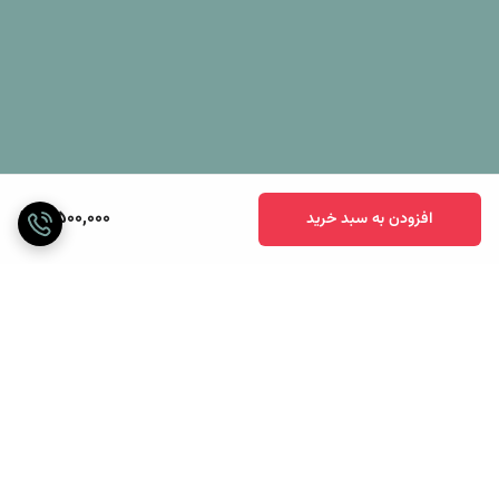
کش دار ساده با رنگی متناسب با رنگ هر دو سمت لحاف و چهار عدد
روبالشی مخمل دورو زیپ دار و دو عدد روکوسن مخمل دورو زیپ دار است.
7,500,000
افزودن به سبد خرید
برگشت به بالا