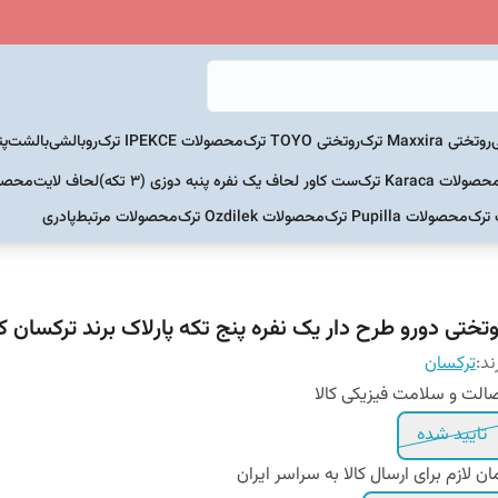
روتختی Maxxira ترک
روتختی TOYO ترک
محصولات IPEKCE ترک
روبالشی
بالشت
پت
حصولات Karaca ترک
ست کاور لحاف یک نفره پنبه دوزی (3 تکه)
لحاف لایت
محصولات Home
 ترک
محصولات Pupilla ترک
محصولات Ozdilek ترک
محصولات مرتبط
پادری
تختی دورو طرح دار یک نفره پنج تکه پارلاک برند ترکسان کد 00
ند:
ترکسان
الت و سلامت فیزیکی کالا
تایید شده
ان لازم برای ارسال کالا به سراسر ایران