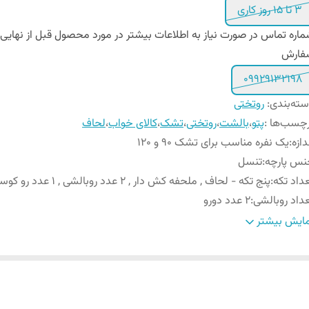
3 تا 15 روز کاری
اره تماس در صورت نیاز به اطلاعات بیشتر در مورد محصول قبل از نهایی
فارش
09929132198
ته‌بندی
:
روتختی
چسب‌ها :
پتو
،
بالشت
،
روتختی
،
تشک
،
کالای خواب
،
لحاف
دازه
:
یک نفره مناسب برای تشک 90 و ۱۲0
نس پارچه
:
تنسل
داد تکه
:
پنج تکه - لحاف , ملحفه کش دار , ۲ عدد روبالشی , ۱ عدد رو کوسن
داد روبالشی
:
۲ عدد دورو
ل روبالشی
:
زیپ دار
ایش بیشتر
داد روکوسن
:
۱ عدد دورو زیپ دار
یز روکوسن
:
۴۵ × ۴۵ سانتیمتر
ع ملحفه
:
تک رنگ کش دار
عاد لحاف
:
لحاف ۲۴۰ × ۱۶۵ سانتی متر (۵± سانتیمتر)