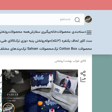
دسته‌بندی محصولات
خانه
پیگیری سفارش
همه محصولات
روتختی
ست کاور لحاف یکنفره (۳تکه)
حوله
روتختی پنبه دوزی ترک
کالای طبی
م
محصولات Cotton Box ترک
محصولات Sahser ترک
برندهای مختلف
کالای خواب بهشت
/
روتختی
رو
بر
اص
زم