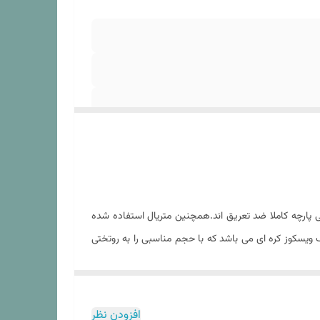
پارچه کاملا ضد تعریق اند.همچنین متریال استفاده شده
 ویسکوز کره ای می باشد که با حجم مناسبی را به روتختی
تبر انجام شود در غیر این باعث آسیب به لحاف و الیاف
 تولید شده از سایر الیاف چندان صدق نمیکند. در هنگام
ر آن بتوانید از استفاده از یک ست روتختی با کیفیت با
افزودن نظر