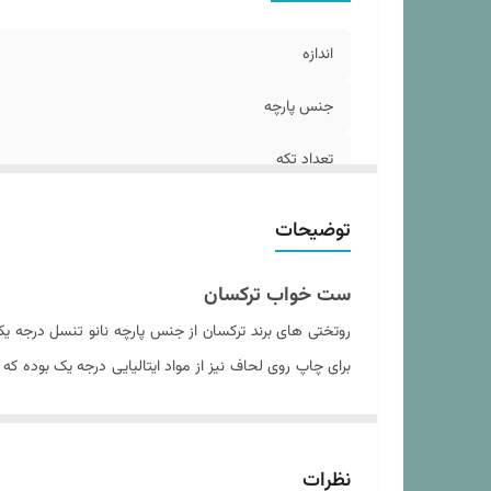
اب
وز
اندازه
د
فر
جنس پارچه
تعداد تکه
تعداد روبالشی
توضیحات
مدل روبالشی
ست خواب ترکسان
تعداد روکوسن
روتختی های برند ترکسان از جنس پارچه نانو تنسل درجه 
برای چاپ روی لحاف نیز از مواد ایتالیایی درجه یک بوده 
سایز روکوسن
داده و باعث عدم از فرم درآمدن لحاف پس از شستشو های 
نوع ملحفه
داخل آن می شود. نکته حائز اهمیت در مورد پارچه تنسل ح
خرید هر ست روتختی از فروشگاه کالای خواب بهشت دستورال
ابعاد لحاف
نظرات