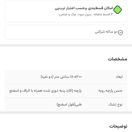
امکان قسط‌بندی برحسب اعتبار ترب‌پی
۴ قسط ماهانه. بدون سود، چک و ضامن.
دو ساله شرکتی
مشخصات
ابعاد
۱۸۰x200 سانتی متر (دو نفره)
جنس پارچه رویه
پارچه ژاکارد پنبه دوزی شده همراه با الیاف و اسفنج
نوع تشک
طبی(فول اسفنج)
ارتفاع تشک
حدود ۱۵ سانت
توضیحات