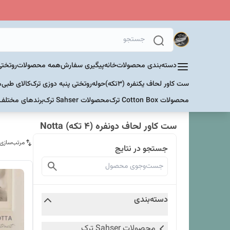
دسته‌بندی محصولات
خانه
پیگیری سفارش
همه محصولات
روتختی
ست کاور لحاف یکنفره (۳تکه)
حوله
روتختی پنبه دوزی ترک
کالای طبی
م
محصولات Cotton Box ترک
محصولات Sahser ترک
برندهای مختلف
ست کاور لحاف دونفره (4 تکه) Notta
مرتب‌سازی
جستجو در نتایج
دسته‌بندی
محصولات Sahser ترک