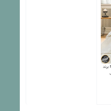
ست کاور لحاف دونفره مدل Notta برند