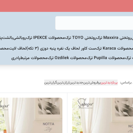
روتختی Maxxira ترک
روتختی TOYO ترک
محصولات IPEKCE ترک
روبالشی
بالشت
پت
حصولات Karaca ترک
ست کاور لحاف یک نفره پنبه دوزی (3 تکه)
لحاف لایت
محصولات Home
 ترک
محصولات Pupilla ترک
محصولات Ozdilek ترک
محصولات مرتبط
پادری
 براساس:
پربازدیدترین
پرفروش‌ترین
جدیدترین
ارزان‌ترین
گران‌ترین