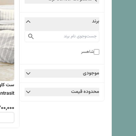
برند
شاهسر
موجودی
محدوده قیمت
Antrasit برند شاهسر ترک (چهار
700,000