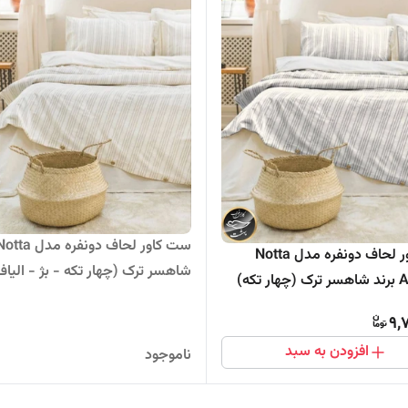
ست کاور لحاف دونفره مدل Notta
شاهسر ترک (چهار تکه - بژ - الیاف
 تکه)
طبیعی)
9,
افزودن به سبد
ناموجود