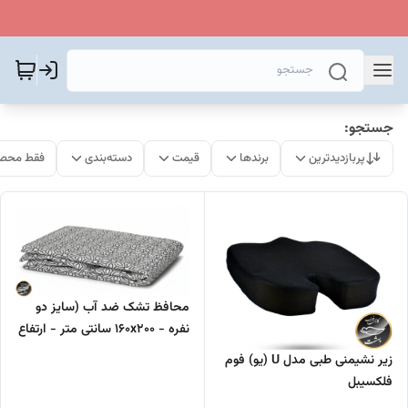
جستجو:
پربازدیدترین
برندها
قیمت
دسته‌بندی
فقط محصو
محافظ تشک ضد آب (سایز دو
نفره - ۱۶۰x۲۰۰ سانتی متر - ارتفاع
تشک : تا ۳۰ سانتی متر )
زیر نشیمنی طبی مدل U (یو) فوم
فلکسیبل