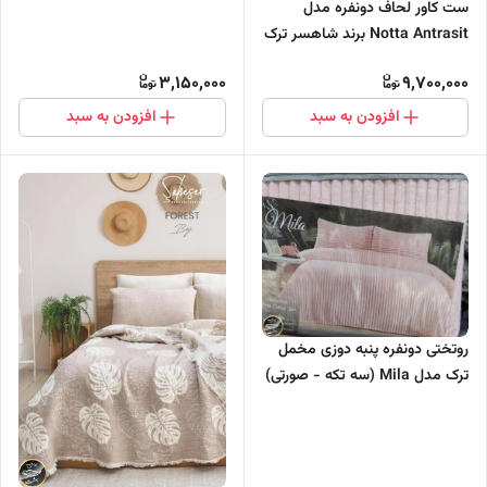
ست کاور لحاف دونفره مدل
Notta Antrasit برند شاهسر ترک
(چهار تکه)
3,150,000
9,700,000
افزودن به سبد
افزودن به سبد
روتختی دونفره پنبه دوزی مخمل
ترک مدل Mila (سه تکه - صورتی)