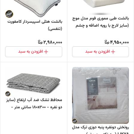
بالشت طبی مموری فوم مدل موج
بالشت هتلی اسپیسردار کامفورت
(سایز لارج با رویه اضافه و چشم
(تنفسی)
بند)
2,980,000
4,950,000
افزودن به سبد
افزودن به سبد
محافظ تشک ضد آب ارتفاع (سایز
دو نفره - ۱۸۰x۲۰۰ سانتی متر -
ارتفاع تشک : تا ۱۰ سانتی متر)
روتختی دونفره پنبه دوزی ترک مدل