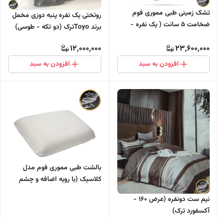
تشک زمینی طبی مموری فوم
روتختی یک نفره پنبه دوزی مخمل
ضخامت ۵ سانت ( یک نفره -
برند Toyoترک (دو تکه - طوسی)
عرض ۱۲۰ سانتی متر)
12,000,000
23,600,000
افزودن به سبد
افزودن به سبد
بالشت طبی مموری فوم مدل
کلاسیک (با رویه اضافه و چشم
بند)
نیم ست دونفره (عرض ۱۶۰ -
آکسفورد ترک)