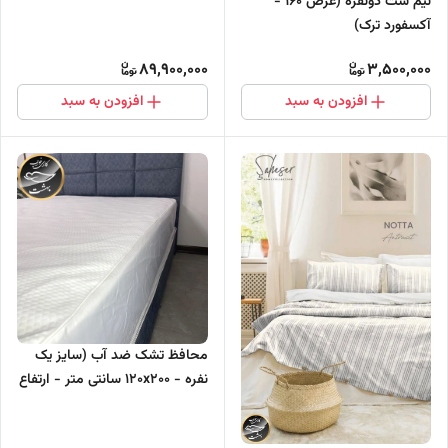
نیم ست دونفره (عرض ۱۶۰ -
متصل - فنر میکرو)
آکسفورد ترک)
89,900,000
3,500,000
افزودن به سبد
افزودن به سبد
محافظ تشک ضد آب (سایز یک
نفره - ۱۲۰x۲۰۰ سانتی متر - ارتفاع
تشک : تا ۳۰ سانتی متر )