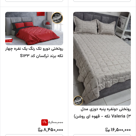
روتختی دورو تک رنگ یک نفره چهار
تکه برند ترکسان کد S133
روتختی دونفره پنبه دوزی مدل
Valeria (3 تکه - قهوه ای روشن)
1
%
8,600,000
8,450,000
16,500,000