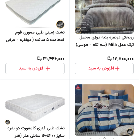
تشک زمینی طبی مموری فوم
روتختی دونفره پنبه دوزی مخمل
ضخامت ۵ سانت ( دونفره - عرض
ترک مدل Mila (سه تکه - طوسی)
۱۶۰ سانتی متر)
31,466,000
12,500,000
افزودن به سبد
افزودن به سبد
تشک طبی فنری کامفورت دو نفره
سایز ۱۶۰x۲۰۰ سانتی متر (فنر