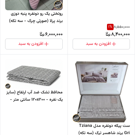
روتختی یک رو دونفره پنبه دوزی
برند پرلا (صورتی چرک - سه تکه)
1
%
8,550,000
6,000,000
8,400,000
افزودن به سبد
افزودن به سبد
محافظ تشک ضد آب ارتفاع (سایز
یک نفره - ۱۲۰x۲۰۰ سانتی متر -
ارتفاع تشک : تا ۱۰ سانتی متر)
ست پیکه دونفره مدل Tziana
Gri برند شاهسر ترک (سه تکه)