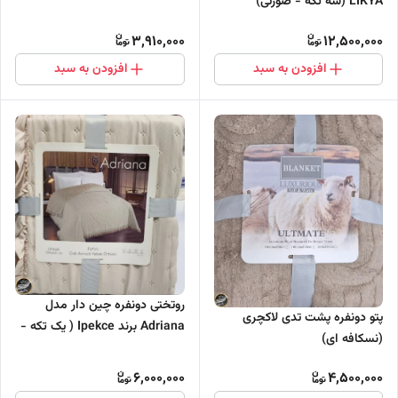
LIKYA (سه تکه - صورتی)
3,910,000
12,500,000
افزودن به سبد
افزودن به سبد
روتختی دونفره چین دار مدل
پتو دونفره پشت تدی لاکچری
Adriana برند Ipekce ( یک تکه -
(نسکافه ای)
بژ)
6,000,000
4,500,000