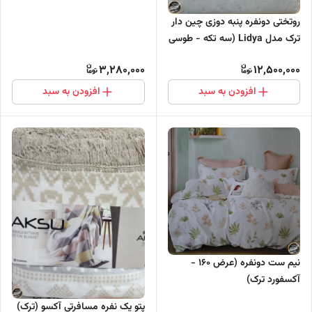
روتختی دونفره پنبه دوزی چین دار
ترک مدل Lidya (سه تکه - طوسی
روشن)
3,280,000
12,500,000
افزودن به سبد
افزودن به سبد
نیم ست دونفره (عرض ۱۶۰ -
آکسفورد ترک)
پتو یک نفره مسافرتی آکسو (ترک)