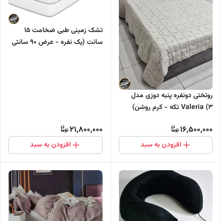
تشک زمینی طبی ضخامت ۱۵
سانت (یک نفره - عرض ۹۰ سانتی
متر)
روتختی دونفره پنبه دوزی مدل
Valeria (3 تکه - کرم روشن)
21,800,000
16,500,000
افزودن به سبد
افزودن به سبد