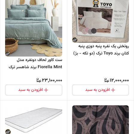
روتختی یک نفره پنبه دوزی پنبه
کتان برند Toyo ترک (دو تکه - بژ)
ست کاور لحاف دونفره مدل
Fiorella Mint برند شاهسر ترک
(شش تکه)
23,100,000
12,000,000
افزودن به سبد
افزودن به سبد