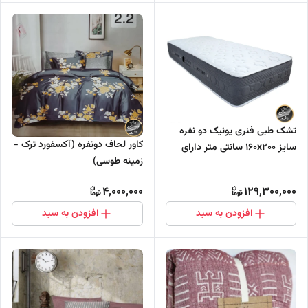
تشک طبی فنری یونیک دو نفره
کاور لحاف دونفره (آکسفورد ترک -
سایز ۱۶۰x۲۰۰ سانتی متر دارای
زمینه طوسی)
مموری فوم (فنر پاکتی - منفصل)
4,000,000
129,300,000
افزودن به سبد
افزودن به سبد