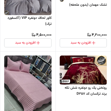
تشک مهمان (بدون ملحفه)
کاور لحاف دونفره VIP (آکسفورد
ترک)
4,500,000
4,200,000
افزودن به سبد
افزودن به سبد
روتختی یک رو دونفره شش تکه
برند ترکسان کد D357