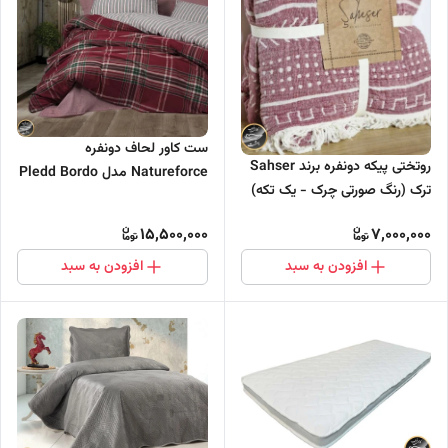
ست کاور لحاف دونفره
روتختی پیکه دونفره برند Sahser
Natureforce مدل Pledd Bordo
ترک (رنگ صورتی چرک - یک تکه)
(چهار تکه)
15,500,000
7,000,000
افزودن به سبد
افزودن به سبد