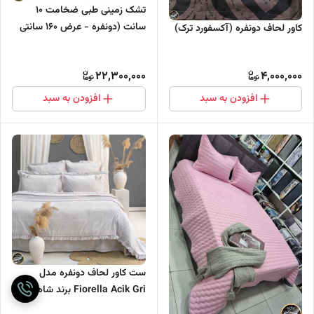
تشک زمینی طبی ضخامت ۱۰
سانت (دونفره - عرض ۱۶۰ سانتی
کاور لحاف دونفره (آکسفورد ترک)
متر)
22,300,000
4,000,000
افزودن به سبد
افزودن به سبد
ست کاور لحاف دونفره مدل
Fiorella Acik Gri برند شاهسر
ترک (شش تکه)