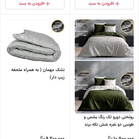
افزودن به سبد
افزودن به سبد
تشک مهمان ( به همراه ملحفه
زیپ دار)
روتختی دورو تک رنگ یشمی و
طوسی دو نفره شش تکه برند
ترکسان کد TS13
6,200,000
10,500,000