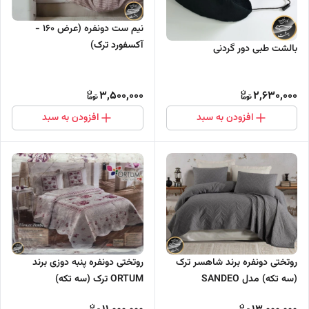
نیم ست دونفره (عرض ۱۶۰ -
آکسفورد ترک)
بالشت طبی دور گردنی
3,500,000
2,630,000
افزودن به سبد
افزودن به سبد
روتختی دونفره برند شاهسر ترک
روتختی دونفره پنبه دوزی برند
(سه تکه) مدل SANDEO
ORTUM ترک (سه تکه)