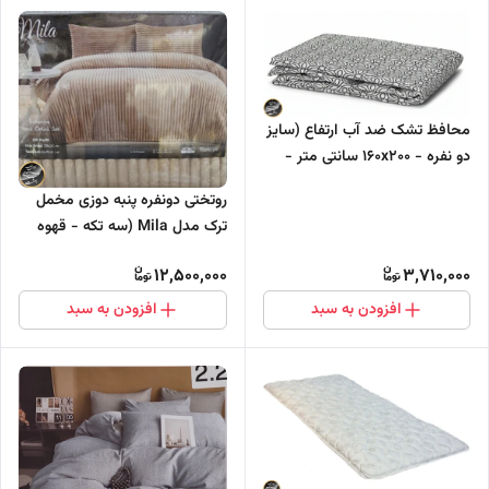
محافظ تشک ضد آب ارتفاع (سایز
دو نفره - ۱۶۰x۲۰۰ سانتی متر -
ارتفاع تشک : تا ۱۰ سانتی متر)
روتختی دونفره پنبه دوزی مخمل
ترک مدل Mila (سه تکه - قهوه
ای)
12,500,000
3,710,000
افزودن به سبد
افزودن به سبد