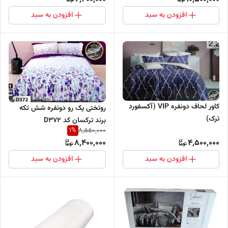
افزودن به سبد
افزودن به سبد
کاور لحاف دونفره VIP (آکسفورد
روتختی یک رو دونفره شش تکه
ترک)
برند ترکسان کد D372
1
%
8,550,000
8,400,000
4,500,000
افزودن به سبد
افزودن به سبد