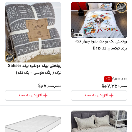
روتختی یک رو یک نفره چهار تکه
برند ترکسان کد D416
روتختی پیکه دونفره برند Sahser
ترک ( رنگ طوسی - یک تکه)
2
%
7,500,000
7,000,000
7,350,000
افزودن به سبد
افزودن به سبد