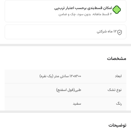
امکان قسط‌بندی برحسب اعتبار ترب‌پی
۴ قسط ماهانه. بدون سود، چک و ضامن.
۱۲ ماه شرکتی
مشخصات
ابعاد
۱۲۰x200 سانتی متر (یک نفره)
نوع تشک
طبی(فول اسفنج)
رنگ
سفید
نوع پارچه
تشکی ضد حساسیت
توضیحات