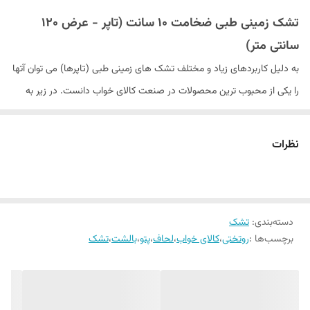
جنس پارچه رویه
پارچه ژاکارد پنبه دوزی شده همراه با الیاف و اسفنج
تشک زمینی طبی ضخامت ۱۰ سانت (تاپر - عرض ۱۲۰
کاور پلاستیکی تشک
دارد
سانتی متر)
وزن
۶.۵ کیلوگرم
به دلیل کاربردهای زیاد و مختلف تشک های زمینی طبی (تاپرها) می توان آتها
را یکی از محبوب ترین محصولات در صنعت کالای خواب دانست. در زیر به
ارتفاع تشک
حدود ۱۰ سانت
برخی از کاربردهای این محصول منحصر به فرد اشاره خواهیم کرد :
اسفنج ویژه برای
دارد
۱. استفاده از تشک زمینی طبی برای خوابیدن روی زمین:
نظرات
حمایت از ستون
به دلیل داشتن ارتفاع کم و نرمی استاندارد این تشک ها در طول زمان خواب
فقرات
به طور کامل از ستون فقرات و کمر پشتیبانی می کنند و انتخابی کاملا ایده آل
نوار دوزی کناره
دارد
برای افرادی هستند که تمایلی به خوابیدن روی تخت ندارند.
۲. استفاده به عنوان تاپر (پد تشک):
دسته‌بندی
:
تشک
برچسب‌ها :
روتختی
،
کالای خواب
،
لحاف
،
پتو
،
بالشت
،
تشک
اگر تشک فعلی شما کیفیت خود را از دست داده یا و رویه آن از حالت اولیه
خارج شده طوریکه باعث ایجاد مشکلات در حین خواب می شود. استفاده از
تشک طبی زمینی (تاپر) می تواند پیشنهاد بسیار خوبی برای رفع این مشکل