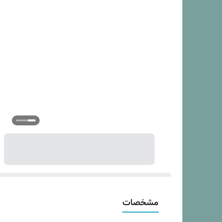
مم
لا
تع
ت
لا
عا
لا
ار
گا
گو
ام
مشخصات