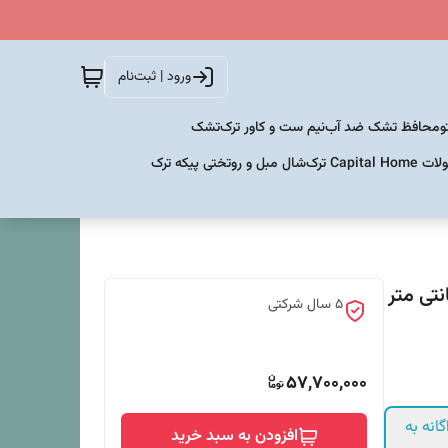
ورود | ثبت‌نام
و
محافظ تشک ضد آب
نیم ست و کاور ترک
تشک
Capital  ترک
شال مبل و روتختی پیکه ترک
سفت (Hard) یک نفره سایز 90x200 سانتی متر
5 سال شرکتی
57,700,000
انه به
افزودن به سبد خرید