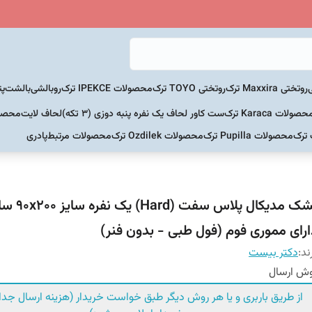
روتختی Maxxira ترک
روتختی TOYO ترک
محصولات IPEKCE ترک
روبالشی
بالشت
پت
حصولات Karaca ترک
ست کاور لحاف یک نفره پنبه دوزی (3 تکه)
لحاف لایت
محصولات Home
 ترک
محصولات Pupilla ترک
محصولات Ozdilek ترک
محصولات مرتبط
پادری
تشک مدیکال پلاس 
ارای مموری فوم (فول طبی - بدون فنر)
ند:
دکتر بیست
ش ارسال
از طریق باربری و یا هر روش دیگر طبق خواست خریدار (هزینه ارسال جداگ