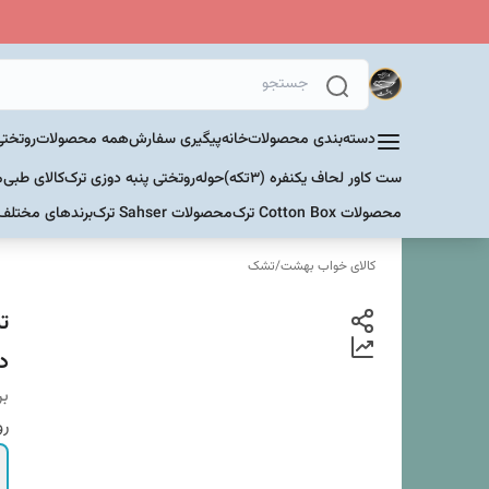
دسته‌بندی محصولات
خانه
پیگیری سفارش
همه محصولات
روتختی
ست کاور لحاف یکنفره (۳تکه)
حوله
روتختی پنبه دوزی ترک
کالای طبی
م
محصولات Cotton Box ترک
محصولات Sahser ترک
برندهای مختلف
کالای خواب بهشت
/
تشک
د
بر
رو