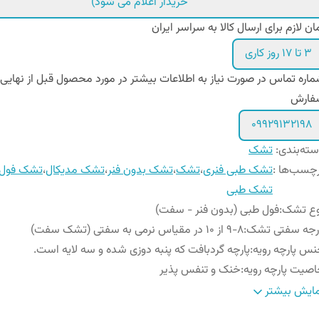
خریدار اعلام می شود)
ان لازم برای ارسال کالا به سراسر ایران
۳ تا ۱۷ روز کاری
اره تماس در صورت نیاز به اطلاعات بیشتر در مورد محصول قبل از نهایی
فارش
09929132198
ته‌بندی
:
تشک
چسب‌ها :
تشک طبی فنری
،
تشک
،
تشک بدون فنر
،
تشک مدیکال
،
تشک فول 
تشک طبی
وع تشک
:
فول طبی (بدون فنر - سفت)
رجه سفتی تشک
:
9-8 از 10 در مقیاس نرمی به سفتی (تشک سفت)
س پارچه رویه
:
پارچه گردبافت که پنبه دوزی شده و سه لایه است.
صیت پارچه رویه
:
خنک و تنفس پذیر
زن مناسب
از 85 تا 130 کیلوگرم (دارای دیسک کمر و کمر درد مزمن و
ایش بیشتر
رف کننده
:
جدی مربوط به ستون فقرات و سایر مشکلات اسکلتی)