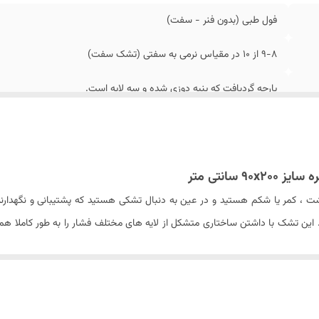
فول طبی (بدون فنر - سفت)
9-8 از 10 در مقیاس نرمی به سفتی (تشک سفت)
پارچه گردبافت که پنبه دوزی شده و سه لایه است.
خنک و تنفس پذیر
از 85 تا 130 کیلوگرم (دارای دیسک کمر و کمر درد مزمن و مشکلات جدی مربوط به ستون فقرات و سایر مشکلات اسکلتی)
دارد
 ، کمر یا شکم هستید و در عین به دنبال تشکی هستید که پشتیبانی و نگهدارندگ
. این تشک با داشتن ساختاری متشکل از لایه های مختلف فشار را به طور کاملا هم
دارد
یری می کند. لازم به ذکر است که طراحی خاص این تشک و عدم استفاده از فنر در
۴ عدد برای گردش بهتر هوا و خنک نگه داشتن تشک
ز مهم محسوب می شود.
دارد