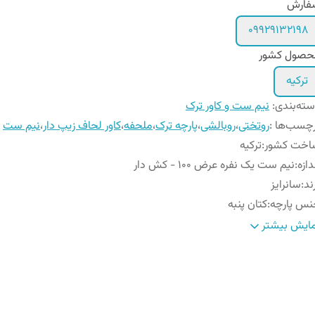
فارش
۰۹۹۲۹۱۳۲۱۹۸
حصول کشور
ترکیه
ته‌بندی
:
نیم ست و کاور ترک
چسب‌ها :
روتختی
،
روبالشی
،
پارچه ترک
،
ملحفه
،
کاور لحاف زیپ دار
،
نیم ست
اخت کشور
:
ترکیه
دازه
:
نیم ست یک نفره عرض 10۰ - کش دار
ند
:
سانرایز
نس پارچه
:
کتان پنبه
داد روبالشی
:
۱ عدد
ایش بیشتر
ستورالعمل شستشو
:
شستشو با آب سرد (۳۰ درجه) و مایع لباسشویی بدون آنزیم
ع ملحفه
:
ساده کش دار
داد تکه
:
۲ - (ملحفه کش دار و یک عدد روبالشی)
ل روبالشی
:
زیپ دار