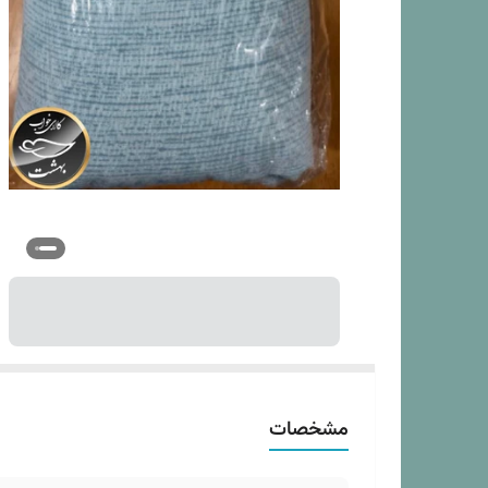
ار
سا
مشخصات