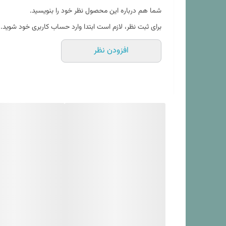
*همانطور که در مشخصات کالا ذکر شده جهت شستشوی این محصول از آب سرد (دمای ۳۰ درجه ) و 
شما هم درباره این محصول نظر خود را بنویسید.
* طرح روی ملحفه همان طرح روی لحاف در عکس محصول
سایز روبالشی
برای ثبت نظر، لازم است ابتدا وارد حساب کاربری خود شوید.
افزودن نظر