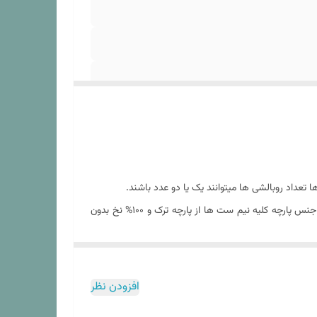
عداد روبالشی ها میتوانند یک یا دو عدد باشند.
نیم ست های ارائه شده در فروشگاه کالای خواب بهشت از برندسانرایز بوده که یک برند معتبر در صنعت نساجی در کشور ترکیه است. بنابراین جنس پارچه کلیه نیم ست ها از پارچه ترک و ۱۰۰% نخ بدون
افزودن نظر