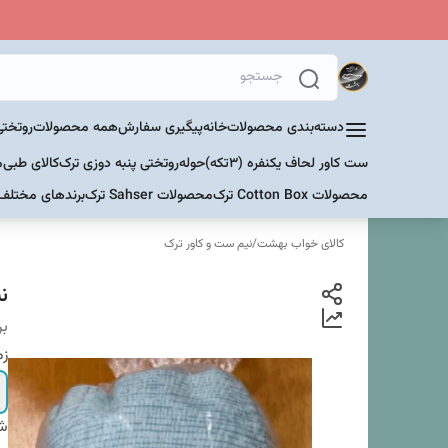
دسته‌بندی محصولات
خانه
پیگیری سفارش
همه محصولات
روتختی
ست کاور لحاف یکنفره (۳تکه)
حوله
روتختی پنبه دوزی ترک
کالای طبی
م
محصولات Cotton Box ترک
محصولات Sahser ترک
برندهای مختلف
کالای خواب بهشت
/
نیم ست و کاور ترک
نی
بر
زم
شم