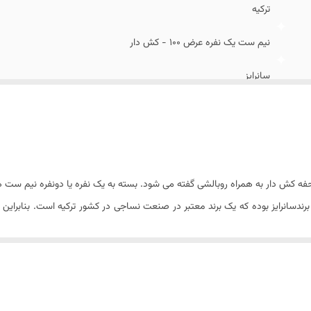
ترکیه
نیم ست یک نفره عرض 10۰ - کش دار
سانرایز
کتان پنبه
۱ عدد
شستشو با آب سرد (۳۰ درجه) و مایع لباسشویی بدون آنزیم
ش دار به همراه روبالشی گفته می شود. بسته به یک نفره یا دونفره نیم ست ها ت
ساده کش دار
ام بسیار بسیار بالایی دارند.
۲ - (ملحفه کش دار و یک عدد روبالشی)
ح زیر است :
زیپ دار
۲۵ سانتیمتر