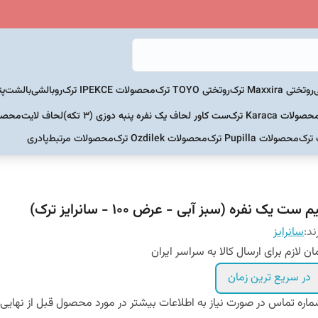
روتختی Maxxira ترک
روتختی TOYO ترک
محصولات IPEKCE ترک
روبالشی
بالشت
پت
حصولات Karaca ترک
ست کاور لحاف یک نفره پنبه دوزی (3 تکه)
لحاف لایت
محصولات Home
 ترک
محصولات Pupilla ترک
محصولات Ozdilek ترک
محصولات مرتبط
پادری
م ست یک نفره (سبز آبی - عرض 100 - سانرایز ترک)
ند:
سانرایز
ان لازم برای ارسال کالا به سراسر ایران
در سریع ترین زمان
اره تماس در صورت نیاز به اطلاعات بیشتر در مورد محصول قبل از نهایی