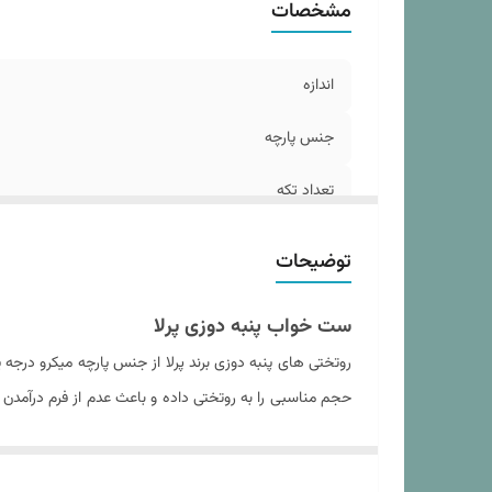
مشخصات
نو
اب
د
اندازه
جنس پارچه
تعداد تکه
وزن تقریبی محصول بسته بندی شده
توضیحات
تعداد روبالشی
ست خواب پنبه دوزی پرلا
سایز روبالشی
روتختی های پنبه دوزی برند پرلا از جنس پارچه میکرو در
حجم مناسبی را به روتختی داده و باعث عدم از فرم درآم
مدل روبالشی
آسیب به لحاف و الیاف داخل آن می شود.در هنگام خرید هر
ابعاد لحاف
بتوانید از استفاده از یک ست روتختی با کیفیت با طول عمر ز