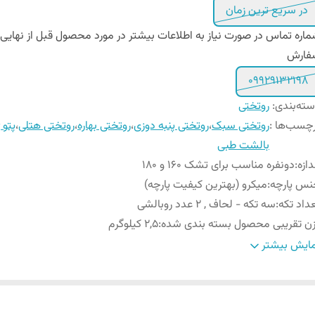
در سریع ترین زمان
اره تماس در صورت نیاز به اطلاعات بیشتر در مورد محصول قبل از نهایی
فارش
09929132198
ته‌بندی
:
روتختی
چسب‌ها :
روتختی سبک
،
روتختی پنبه دوزی
،
روتختی بهاره
،
روتختی هتلی
،
پتو 
بالشت طبی
دازه
:
دونفره مناسب برای تشک 160 و 180
نس پارچه
:
میکرو (بهترین کیفیت پارچه)
داد تکه
:
سه تکه - لحاف , 2 عدد روبالشی
ن تقریبی محصول بسته بندی شده
:
2,5 کیلوگرم
داد روبالشی
:
2 عدد
ایش بیشتر
یز روبالشی
:
۷۰ × ۵۰ سانتیمتر
ل روبالشی
:
پاکتی پنبه دوزی (قاب دار)
عاد لحاف
:
۲30 × ۲30 سانتی متر (۵± سانتیمتر)