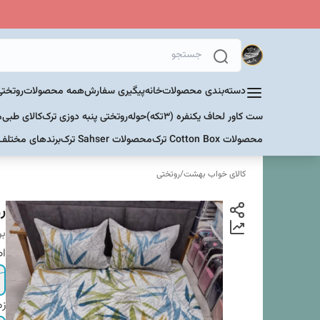
دسته‌بندی محصولات
خانه
پیگیری سفارش
همه محصولات
روتختی
ست کاور لحاف یکنفره (۳تکه)
حوله
روتختی پنبه دوزی ترک
کالای طبی
م
محصولات Cotton Box ترک
محصولات Sahser ترک
برندهای مختلف
کالای خواب بهشت
/
روتختی
ر
بر
اص
زم