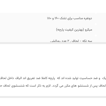
ع لحاف
:
پنبه دوزی (لحاف سبک)
عاد بسته بندی
:
15× 40 × ۵۰ سانتیمتر
ستورالعمل شستشو
:
دارد
دونفره مناسب برای تشک 160 و 180
میکرو (بهترین کیفیت پارچه)
سه تکه - لحاف , 2 عدد روبالشی
2,5 کیلوگرم
2 عدد
۷۰ × ۵۰ سانتیمتر
جه یک و ضد حساسیت تولید شده اند که پارچه کاملا ضد تعریق اند الیاف داخل ل
دن لحاف پس از شستشو های مکرر می گردد. لازم به ذکر است که شتسشوی لحاف حتم
پاکتی پنبه دوزی (قاب دار)
 ست روتختی از فروشگاه کالای خواب بهشت دستورالعمل کامل شستشو نیز به همرا
۲30 × ۲30 سانتی متر (۵± سانتیمتر)
یاد لذت ببرید.