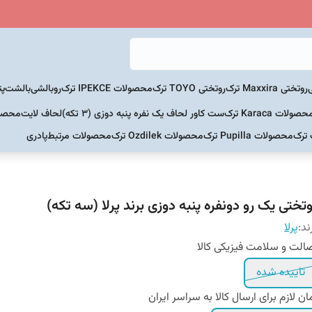
روتختی Maxxira ترک
روتختی TOYO ترک
محصولات IPEKCE ترک
روبالشی
بالشت
پت
حصولات Karaca ترک
ست کاور لحاف یک نفره پنبه دوزی (3 تکه)
لحاف لایت
محصولات Home
 ترک
محصولات Pupilla ترک
محصولات Ozdilek ترک
محصولات مرتبط
پادری
وتختی یک رو دونفره پنبه دوزی برند پرلا (سه تکه)
ند:
پرلا
الت و سلامت فیزیکی کالا
تاییده شده
ان لازم برای ارسال کالا به سراسر ایران