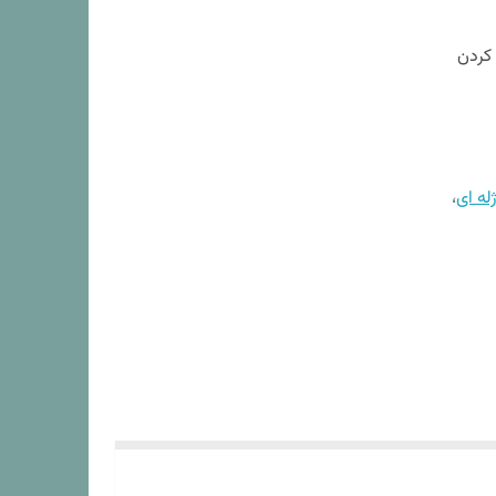
 کردن
ژله ای
،