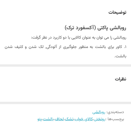
سایز روبالشی
استاندارد (۵۰x70)
توضیحات
مدل روبالشی
پاکتی قاب دار
روبالشی پاکتی (آکسفورد ترک)
دستورالعمل شستشو
شستشو با آب سرد (۳۰ درجه) و مایع لباسشویی
روبالشی را می توان به عنوان کالایی با دو کاربرد در نظر گرفت:
بدون آنزیم
۱. کاور برای بالشت به منظور جلوگیری از آلودگی, لک شدن و کثیف شدن
بالشت.
۲. استفاده برای ایجاد زیبایی و تزئین تخت و اتاق خواب.
روبالشی های ترک موجود در فروشگاه کالای خواب بهشت از جنس پارچه ترک
نظرات
۱۰۰٪ نخ بدون کوچکترین پلاستیک تولید شده اند که کاملا لطیف و ضد
حساسیت بوده و به همین دلیل می توانند تجربه خوابی راحت و لذت بخش را
برای شما به ارمغان بیاورند.
دسته‌بندی
:
روبالشی
این روبالشی ها به صورت جفت و در طیف های رنگی متنوع و سایز استاندارد
برچسب‌ها :
روتختی
،
کالای خواب
،
تشک
،
لحاف
،
بالشت
،
پتو
عرضه می شوند که همگی پاکتی و قاب دار هستند. ضمنا امکان سفارش