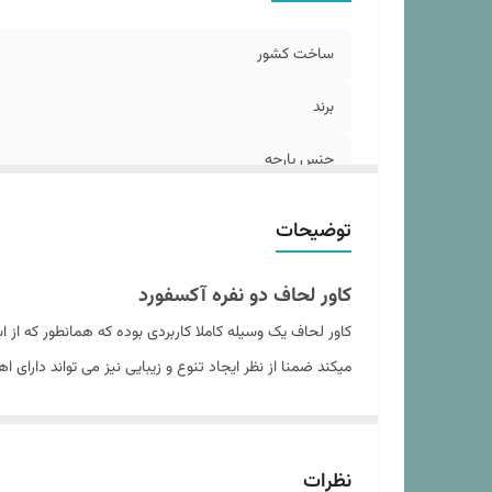
ار
د
ساخت کشور
نو
برند
جنس پارچه
اندازه
توضیحات
تعداد تکه
کاور لحاف دو نفره آکسفورد
تعداد روبالشی
کاور لحاف یک وسیله کاملا کاربردی بوده که همانطور که ا
میکند ضمنا از نظر ایجاد تنوع و زیبایی نیز می تواند دارای 
سایز روبالشی
مدل روبالشی
داشته و در عین حال از ایجاد حساسیت , خارش و قرمزی و 
این کاورها چهار تکه اند که شامل یک کاور لحاف زیپ دار ,
نوع کاور لحاف
نظرات