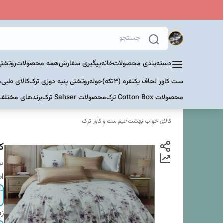
دسته‌بندی محصولات
خانه
پیگیری سفارش
همه محصولات
روتختی
ست کاور لحاف یکنفره (۳تکه)
حوله
روتختی پنبه دوزی ترک
کالای طبی
م
محصولات Cotton Box ترک
محصولات Sahser ترک
برندهای مختلف
کالای خواب بهشت
/
نیم ست و کاور ترک
کا
بر
اص
زم