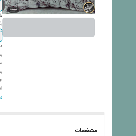
شم
بگ
دس
بر
س
بر
ج
ان
تع
نم
تع
سا
مد
مشخصات
نو