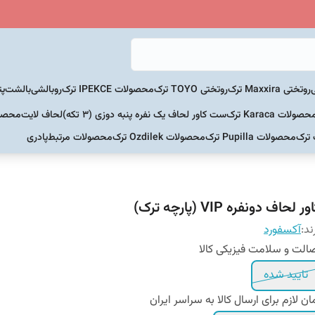
روتختی Maxxira ترک
روتختی TOYO ترک
محصولات IPEKCE ترک
روبالشی
بالشت
پت
حصولات Karaca ترک
ست کاور لحاف یک نفره پنبه دوزی (3 تکه)
لحاف لایت
محصولات Home
 ترک
محصولات Pupilla ترک
محصولات Ozdilek ترک
محصولات مرتبط
پادری
ور لحاف دونفره VIP (پارچه ترک)
ند:
آکسفورد
الت و سلامت فیزیکی کالا
تایید شده
ان لازم برای ارسال کالا به سراسر ایران