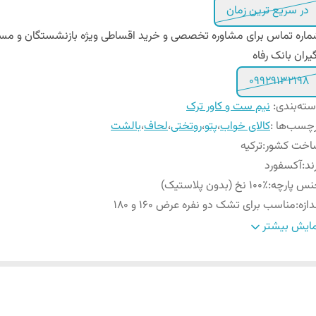
در سریع ترین زمان
اره تماس برای مشاوره تخصصی و خرید اقساطی ویژه بازنشستگان و مس
یران بانک رفاه
09929132198
ته‌بندی
:
نیم ست و کاور ترک
چسب‌ها :
کالای خواب
،
پتو
،
روتختی
،
لحاف
،
بالشت
اخت کشور
:
ترکیه
ند
:
آکسفورد
نس پارچه
:
۱۰۰٪ نخ (بدون پلاستیک)
دازه
:
مناسب برای تشک دو نفره عرض 160 و ۱8۰
داد تکه
:
۴ تکه - (کاور لحاف زیپ دار - ۲ عدد روبالشی و ملحفه فلت)
ایش بیشتر
داد روبالشی
:
۲ عدد
یز روبالشی
:
۷۰ × ۵۰ سانتیمتر
ل روبالشی
:
پاکتی
ع کاور لحاف
:
زیپ دار