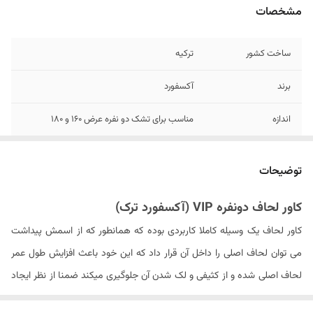
مشخصات
ساخت کشور
ترکیه
برند
آکسفورد
اندازه
مناسب برای تشک دو نفره عرض 160 و ۱8۰
جنس پارچه
۱۰۰٪ نخ (بدون پلاستیک)
توضیحات
تعداد تکه
۴ تکه - (کاور لحاف زیپ دار - ۲ عدد روبالشی و
ملحفه فلت)
کاور لحاف دونفره VIP (آکسفورد ترک)
کاور لحاف یک وسیله کاملا کاربردی بوده که همانطور که از اسمش پیداشت
سایز روبالشی
۷۰ × ۵۰ سانتیمتر
می توان لحاف اصلی را داخل آن قرار داد که این خود باعث افزایش طول عمر
تعداد روبالشی
۲ عدد
لحاف اصلی شده و از کثیفی و لک شدن آن جلوگیری میکند ضمنا از نظر ایجاد
تنوع و زیبایی نیز می تواند دارای اهمیت باشد.
مدل روبالشی
پاکتی