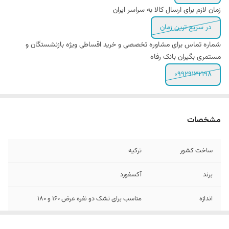
زمان لازم برای ارسال کالا به سراسر ایران
در سریع ترین زمان
شماره تماس برای مشاوره تخصصی و خرید اقساطی ویژه بازنشستگان و
مستمری بگیران بانک رفاه
09929132198
مشخصات
ساخت کشور
ترکیه
برند
آکسفورد
اندازه
مناسب برای تشک دو نفره عرض 160 و ۱8۰
تعداد تکه
۴ تکه - (کاور لحاف زیپ دار - ۲ عدد روبالشی و