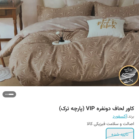
کاور لحاف دونفره VIP (پارچه ترک)
برند:
آکسفورد
اصالت و سلامت فیزیکی کالا
تایید شده