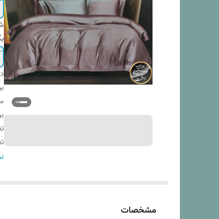
شم
بگ
دس
بر
س
بر
تع
تع
ان
نم
سا
نو
ار
مشخصات
مد