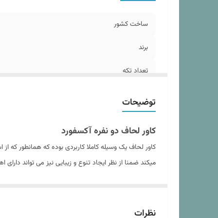
د
ج
ساخت کشور
نو
برند
تعداد تکه
تعداد روبالشی
توضیحات
اندازه
کاور لحاف دو نفره آکسفورد
سایز روبالشی
کاور لحاف یک وسیله کاملا کاربردی بوده که همانطور که ا
میکند ضمنا از نظر ایجاد تنوع و زیبایی نیز می تواند دارای 
نوع ملحفه
ارتفاع ایده آل تشک
داشته و در عین حال از ایجاد حساسیت , خارش و قرمزی و 
این کاورها چهار تکه اند که شامل یک کاور لحاف زیپ دار ,
مدل روبالشی
نظرات