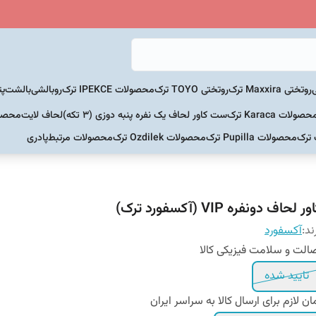
روتختی Maxxira ترک
روتختی TOYO ترک
محصولات IPEKCE ترک
روبالشی
بالشت
پت
حصولات Karaca ترک
ست کاور لحاف یک نفره پنبه دوزی (3 تکه)
لحاف لایت
محصولات Home
 ترک
محصولات Pupilla ترک
محصولات Ozdilek ترک
محصولات مرتبط
پادری
ور لحاف دونفره VIP (آکسفورد ترک)
ند:
آکسفورد
الت و سلامت فیزیکی کالا
تایید شده
ان لازم برای ارسال کالا به سراسر ایران