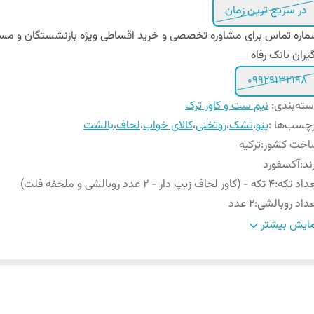
در سریع ترین زمان
اره تماس برای مشاوره تخصصی و خرید اقساطی ویژه بازنشستگان و مس
یران بانک رفاه
09929132198
ته‌بندی
:
نیم ست و کاور ترک
چسب‌ها :
پتو
،
تشک
،
روتختی
،
کالای خواب
،
لحاف
،
بالشت
اخت کشور
:
ترکیه
ند
:
آکسفورد
داد تکه
:
۴ تکه - (کاور لحاف زیپ دار - ۲ عدد روبالشی و ملحفه فلت)
داد روبالشی
:
۲ عدد
دازه
:
مناسب برای تشک دو نفره عرض 160 و ۱8۰
ایش بیشتر
یز روبالشی
:
۷۰ × ۵۰ سانتیمتر
ع ملحفه
:
فلت (بدون کش)
تفاع ایده آل تشک
:
تا ۳۰ سانتیمتر
ل روبالشی
:
پاکتی