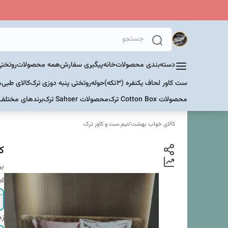
دسته‌بندی محصولات
خانه
پیگیری سفارش
همه محصولات
روتختی
ست کاور لحاف یکنفره (۳تکه)
حوله
روتختی پنبه دوزی ترک
کالای طبی
م
محصولات Cotton Box ترک
محصولات Sahser ترک
برندهای مختلف
کالای خواب بهشت
/
نیم ست و کاور ترک
کا
بر
اص
زم