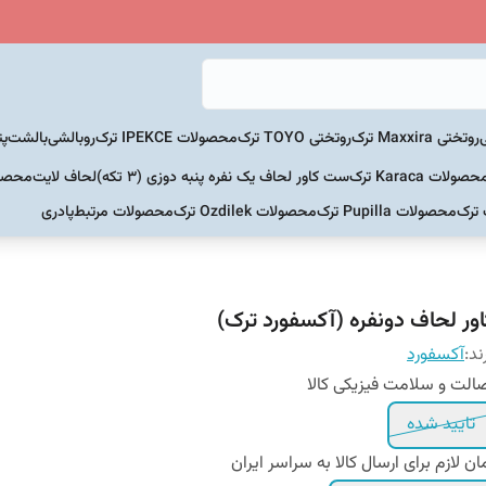
روتختی Maxxira ترک
روتختی TOYO ترک
محصولات IPEKCE ترک
روبالشی
بالشت
پت
حصولات Karaca ترک
ست کاور لحاف یک نفره پنبه دوزی (3 تکه)
لحاف لایت
محصولات Home
 ترک
محصولات Pupilla ترک
محصولات Ozdilek ترک
محصولات مرتبط
پادری
اور لحاف دونفره (آکسفورد ترک)
ند:
آکسفورد
الت و سلامت فیزیکی کالا
تایید شده
ان لازم برای ارسال کالا به سراسر ایران