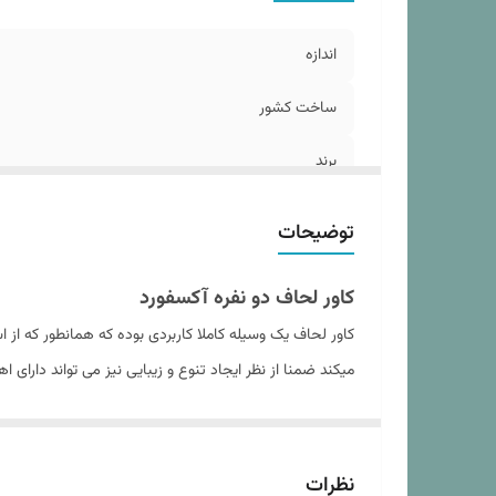
نو
ج
اندازه
د
ساخت کشور
برند
تعداد تکه
توضیحات
مدل روبالشی
کاور لحاف دو نفره آکسفورد
نوع کاور لحاف
کاور لحاف یک وسیله کاملا کاربردی بوده که همانطور که ا
میکند ضمنا از نظر ایجاد تنوع و زیبایی نیز می تواند دارای 
سایز روبالشی
تعداد روبالشی
داشته و در عین حال از ایجاد حساسیت , خارش و قرمزی و 
این کاورها چهار تکه اند که شامل یک کاور لحاف زیپ دار ,
ارتفاع ایده آل تشک
نظرات