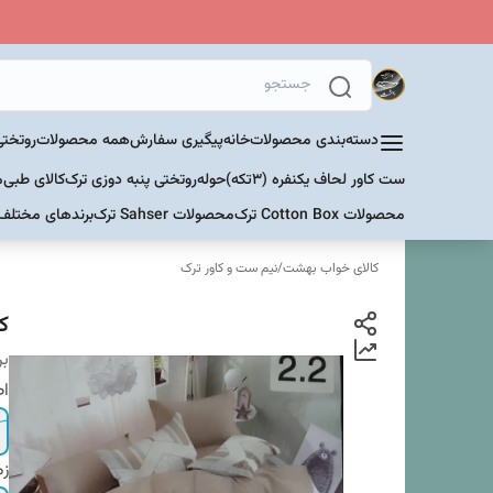
دسته‌بندی محصولات
خانه
پیگیری سفارش
همه محصولات
روتختی
ست کاور لحاف یکنفره (۳تکه)
حوله
روتختی پنبه دوزی ترک
کالای طبی
م
محصولات Cotton Box ترک
محصولات Sahser ترک
برندهای مختلف
کالای خواب بهشت
/
نیم ست و کاور ترک
ک
بر
اص
زم