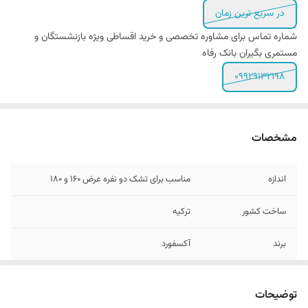
در سریع ترین زمان
شماره تماس برای مشاوره تخصصی و خرید اقساطی ویژه بازنشستگان و
مستمری بگیران بانک رفاه
09929132198
مشخصات
اندازه
مناسب برای تشک دو نفره عرض 160 و ۱8۰
ساخت کشور
ترکیه
برند
آکسفورد
تعداد تکه
۴ تکه - (کاور لحاف زیپ دار - ۲ عدد روبالشی و
ملحفه فلت)
توضیحات